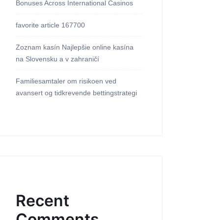
Bonuses Across International Casinos
favorite article 167700
Zoznam kasín Najlepšie online kasína
na Slovensku a v zahraničí
Familiesamtaler om risikoen ved
avansert og tidkrevende bettingstrategi
Recent
Comments