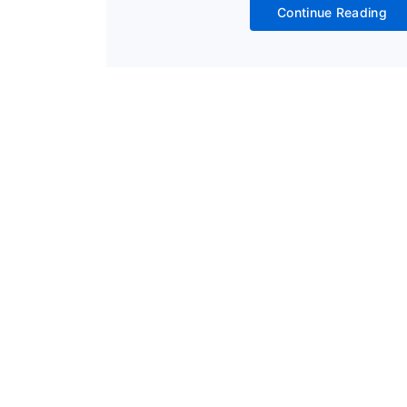
Continue Reading