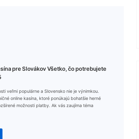
sína pre Slovákov Všetko, čo potrebujete
5
sti veľmi populárne a Slovensko nie je výnimkou.
ičné online kasína, ktoré ponúkajú bohatšie herné
rozšírené možnosti platby. Ak vás zaujíma téma