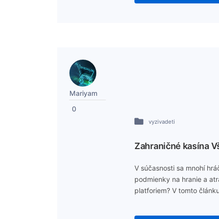
Mariyam
0
vyzivadeti
Zahraničné kasína V
V súčasnosti sa mnohí hráč
podmienky na hranie a atr
platforiem? V tomto člán