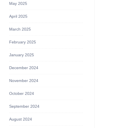
May 2025
April 2025
March 2025
February 2025
January 2025
December 2024
November 2024
October 2024
September 2024
August 2024