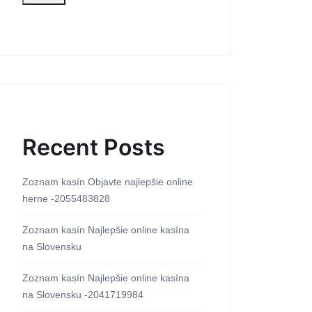
Recent Posts
Zoznam kasín Objavte najlepšie online
herne -2055483828
Zoznam kasín Najlepšie online kasína
na Slovensku
Zoznam kasín Najlepšie online kasína
na Slovensku -2041719984