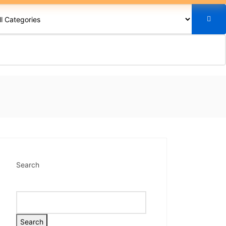
Search
Search