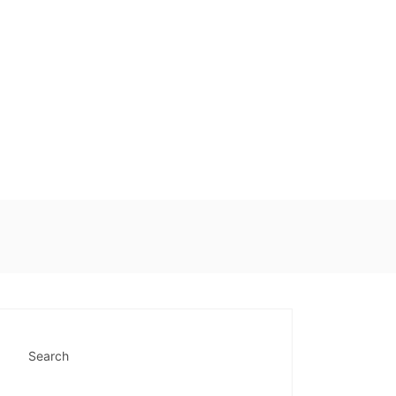
Search