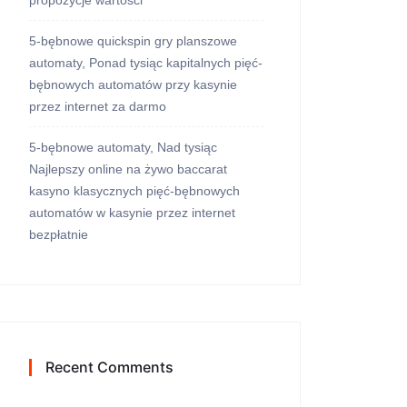
propozycje wartości
5-bębnowe quickspin gry planszowe
automaty, Ponad tysiąc kapitalnych pięć-
bębnowych automatów przy kasynie
przez internet za darmo
5-bębnowe automaty, Nad tysiąc
Najlepszy online na żywo baccarat
kasyno klasycznych pięć-bębnowych
automatów w kasynie przez internet
bezpłatnie
Recent Comments