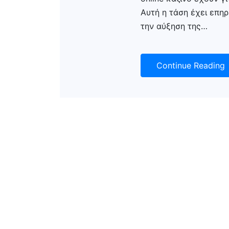
Αυτή η τάση έχει επηρ
την αύξηση της…
Continue Reading