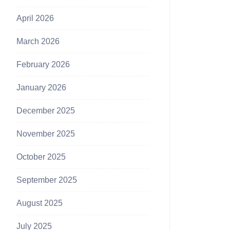
April 2026
March 2026
February 2026
January 2026
December 2025
November 2025
October 2025
September 2025
August 2025
July 2025