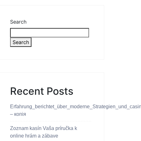
Search
Search
Recent Posts
Erfahrung_berichtet_über_moderne_Strategien_und_casin
– копія
Zoznam kasín Vaša príručka k
online hrám a zábave