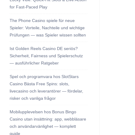
for Fast‑Paced Play
The Phone Casino spiele für neue
Spieler: Vorteile, Nachteile und wichtige
Prüfungen — was Spieler wissen sollten
Ist Golden Reels Casino DE seriös?
Sicherheit, Fairness und Spielerschutz
— ausführlicher Ratgeber
Spel och programvara hos SlotStars
Casino Bästa Free Spins: slots,
livecasino och leverantörer — fördelar,
risker och vanliga frågor
Mobilupplevelsen hos Bonus Bingo
Casino utan insättning: app, webbläsare
och användarvänlighet — komplett
guide