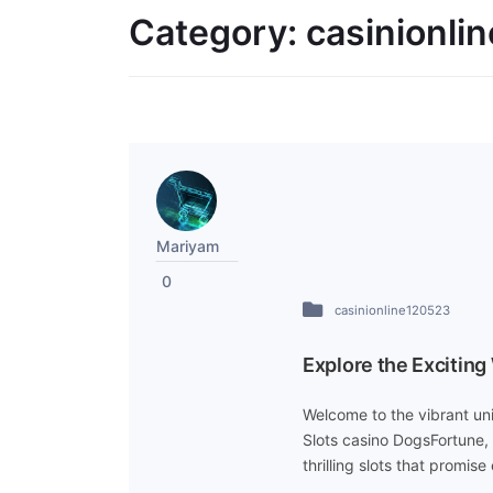
Category:
casinionli
Mariyam
0
casinionline120523
Explore the Exciting
Welcome to the vibrant un
Slots casino DogsFortune, 
thrilling slots that promi