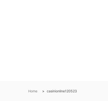
Home
casinionline120523