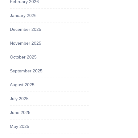
February 2026
January 2026
December 2025
November 2025
October 2025
September 2025
August 2025
July 2025
June 2025
May 2025