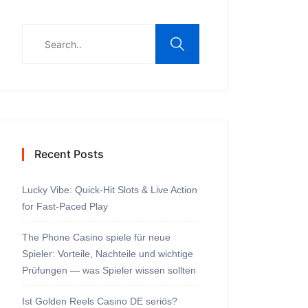
Recent Posts
Lucky Vibe: Quick‑Hit Slots & Live Action
for Fast‑Paced Play
The Phone Casino spiele für neue
Spieler: Vorteile, Nachteile und wichtige
Prüfungen — was Spieler wissen sollten
Ist Golden Reels Casino DE seriös?