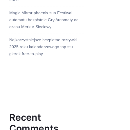
Magic Mirror phoenix sun Festiwal
automatu bezpłatnie Gry Automaty od
czasu Merkur Sieciowy
Najkorzystniejsze bezpłatne rozrywki
2025 roku kalendarzowego top stu
gierek free-to-play
Recent
Comments