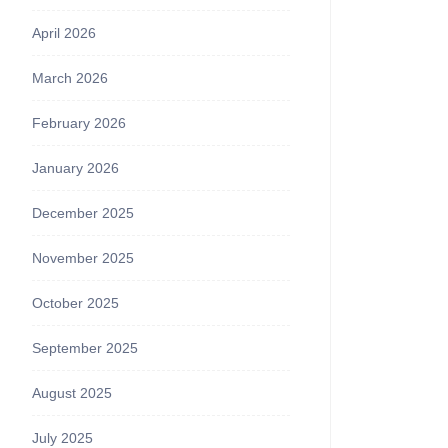
April 2026
March 2026
February 2026
January 2026
December 2025
November 2025
October 2025
September 2025
August 2025
July 2025