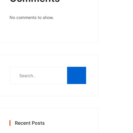
No comments to show.
Recent Posts