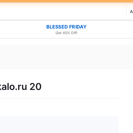
BLESSED FRIDAY
Get 45% Off!
alo.ru 20