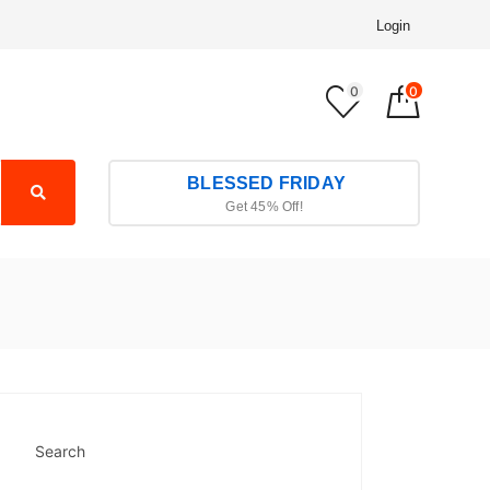
Login
0
0
BLESSED FRIDAY
Get 45% Off!
Search