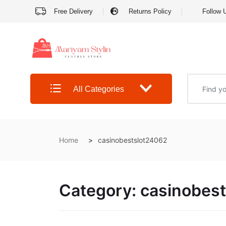
Free Delivery
Returns Policy
Follow 
All Categories
Home
casinobestslot24062
Category:
casinobes