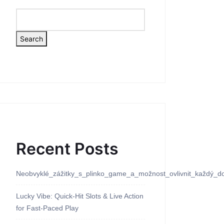
Search
Recent Posts
Neobvyklé_zážitky_s_plinko_game_a_možnost_ovlivnit_každý_
Lucky Vibe: Quick‑Hit Slots & Live Action
for Fast‑Paced Play