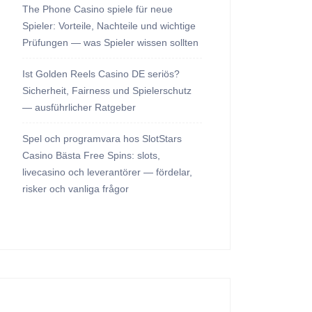
The Phone Casino spiele für neue
Spieler: Vorteile, Nachteile und wichtige
Prüfungen — was Spieler wissen sollten
Ist Golden Reels Casino DE seriös?
Sicherheit, Fairness und Spielerschutz
— ausführlicher Ratgeber
Spel och programvara hos SlotStars
Casino Bästa Free Spins: slots,
livecasino och leverantörer — fördelar,
risker och vanliga frågor