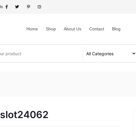
Us
Home
Shop
About Us
Contact
Blog
tslot24062