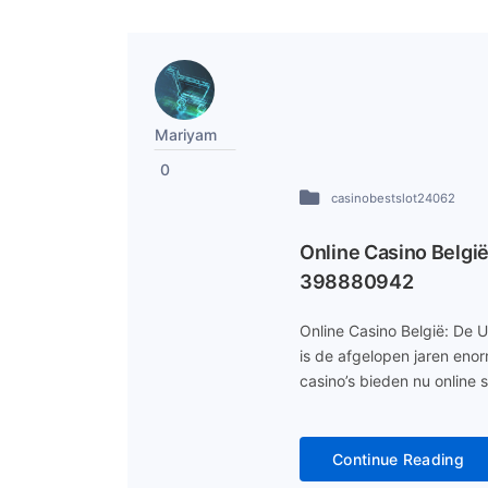
Mariyam
0
casinobestslot24062
Online Casino Belgi
398880942
Online Casino België: De 
is de afgelopen jaren enor
casino’s bieden nu online 
Continue Reading