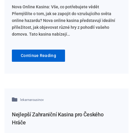
Nova Online Kasina: Vše, co potřebujete vědět
Přemýšlíte o tom, jak se zapojit do vzrušujícího světa
online hazardu? Nova online kasina představují ideální
příležitost, jak objevovat různé hry z pohodlí vašeho
domova. Tato kasina nabízejí…
Continue Reading
lekarnarousinov
Nejlepší Zahraniční Kasina pro Českého
Hráče