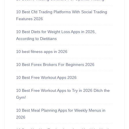
10 Best Cfd Trading Platforms With Social Trading
Features 2026
10 Best Diets for Weight Loss Apps in 2026,
According to Dietitians
10 best fitness apps in 2026
10 Best Forex Brokers For Beginners 2026
10 Best Free Workout Apps 2026
10 Best Free Workout Apps to Try in 2026 Ditch the
Gym!
10 Best Meal Planning Apps for Weekly Menus in
2026