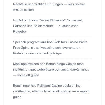
Nachteile und wichtige Prüfungen — was Spieler
wissen sollten
Ist Golden Reels Casino DE seriös? Sicherheit,
Fairness und Spielerschutz — ausführlicher
Ratgeber
Spel och programvara hos SlotStars Casino Bästa
Free Spins: slots, livecasino och leverantörer —
fördelar, risker och vanliga frågor
Mobilupplevelsen hos Bonus Bingo Casino utan
insättning: app, webbläsare och användarvänlighet
— komplett guide
Betalningar hos Pelikaani Casino spela online:
insättningar, uttag och behandlingstider — komplett
guide