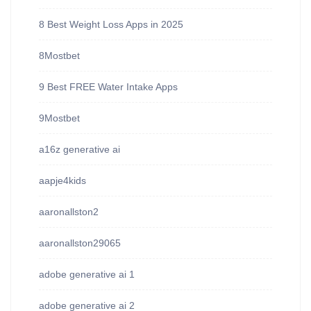
8 Best Weight Loss Apps in 2025
8Mostbet
9 Best FREE Water Intake Apps
9Mostbet
a16z generative ai
aapje4kids
aaronallston2
aaronallston29065
adobe generative ai 1
adobe generative ai 2