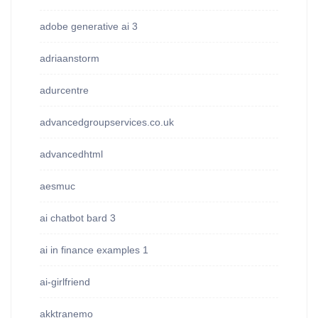
adobe generative ai 3
adriaanstorm
adurcentre
advancedgroupservices.co.uk
advancedhtml
aesmuc
ai chatbot bard 3
ai in finance examples 1
ai-girlfriend
akktranemo