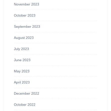
November 2023
October 2023
September 2023
August 2023
July 2023
June 2023
May 2023
April 2023
December 2022
October 2022