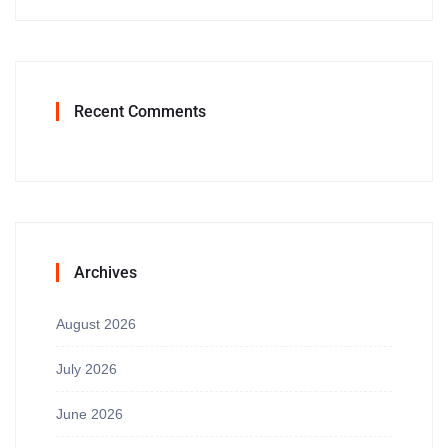
Recent Comments
Archives
August 2026
July 2026
June 2026