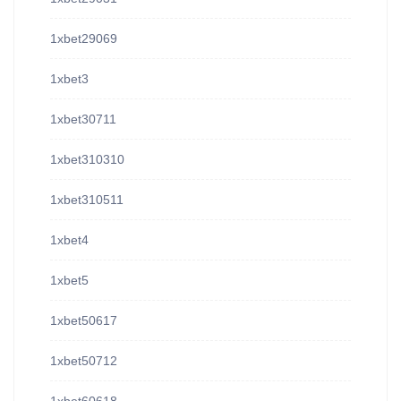
1xbet29069
1xbet3
1xbet30711
1xbet310310
1xbet310511
1xbet4
1xbet5
1xbet50617
1xbet50712