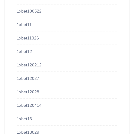
1xbet100522
1xbet11
1xbet11026
1xbet12
1xbet120212
1xbet12027
1xbet12028
1xbet120414
1xbet13
1xbet13029