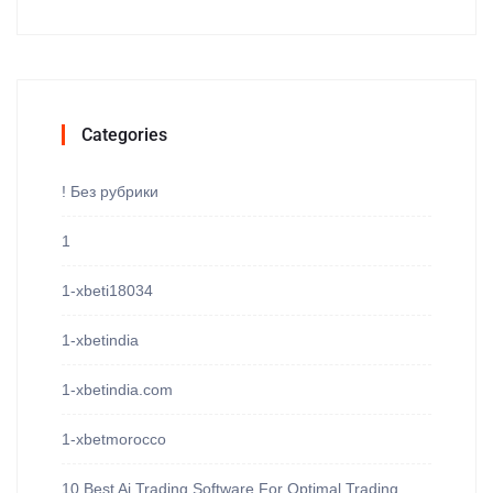
Categories
! Без рубрики
1
1-xbeti18034
1-xbetindia
1-xbetindia.com
1-xbetmorocco
10 Best Ai Trading Software For Optimal Trading