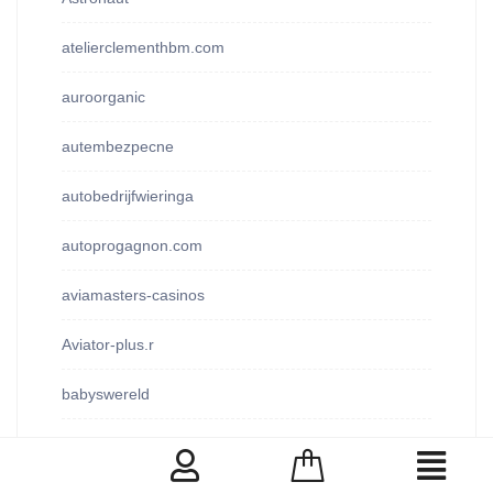
atelierclementhbm.com
auroorganic
autembezpecne
autobedrijfwieringa
autoprogagnon.com
aviamasters-casinos
Aviator-plus.r
babyswereld
banc