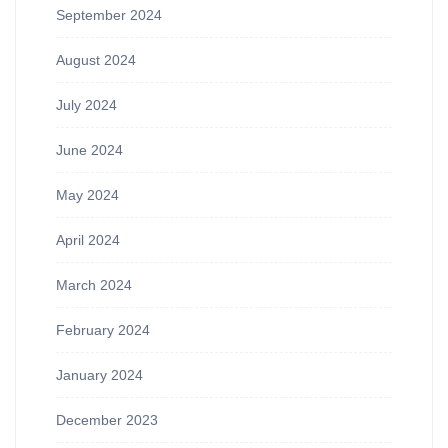
September 2024
August 2024
July 2024
June 2024
May 2024
April 2024
March 2024
February 2024
January 2024
December 2023