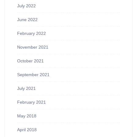
July 2022
June 2022
February 2022
November 2021
October 2021
September 2021
July 2021
February 2021
May 2018
April 2018