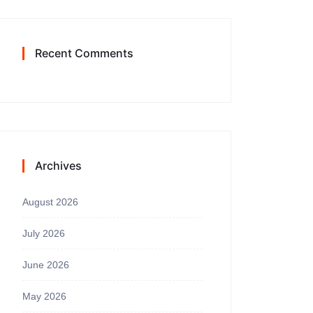
Recent Comments
Archives
August 2026
July 2026
June 2026
May 2026