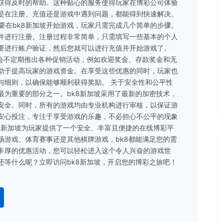
获得及时的帮助。这种贴心的服务使得玩家在博彩公司体验
是在注册、充值还是游戏中遇到问题，都能得到快速解决。
 要在bk8新加坡开始游戏，玩家只需完成几个简单的步骤。
并进行注册。注册过程非常简单，只需填写一些基本的个人
要进行账户验证，然后您就可以进行充值并开始游戏了。
坡会不定期推出各种促销活动，例如欢迎奖金、存款奖金和无
助于提高玩家的游戏资金。在享受这些优惠的同时，玩家也
与细则，以确保能够顺利获得奖励。 关于安全性和公平性
最为重要的部分之一。bk8新加坡采用了最新的加密技术，
安全。同时，所有的游戏均由专业机构进行审核，以保证游
安心投注，专注于享受游戏的乐趣，不必担心不公平的现象
k8新加坡为玩家提供了一个安全、丰富且便捷的在线博彩平
场游戏、体育赛事还是其他棋牌游戏，bk8都能满足您的需
丰厚的优惠活动，您可以轻松进入这个令人兴奋的游戏世
还等什么呢？立即访问bk8新加坡，开启您的博彩之旅吧！