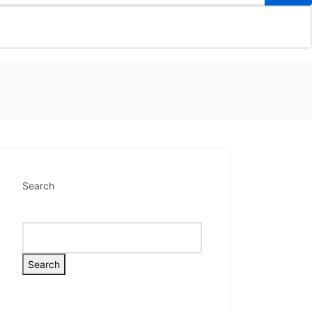
Search
Search