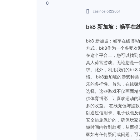
0
casinoslot22051
bk8 新加坡：畅享
bk8 新加坡：畅享在线博
方式，bk8作为一个备受
在这个平台上，您可以找到
真人荷官游戏。无论您是一
求。此外，利用我们的bk8 S
馈。 bk8新加坡的游戏种
乐的多样性。首先，在线赌
选择。这些游戏不仅画面精
供体育博彩，让喜欢运动的
多的收益。 在线充值与提款
以通过信用卡、电子钱包及
安全措施保护的，确保玩家
短时间内收到款项，从而提升
家如有任何疑问或问题，可