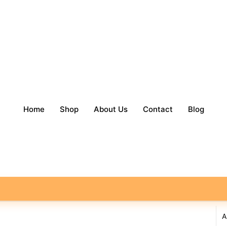
Home
Shop
About Us
Contact
Blog