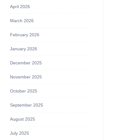
April 2026
March 2026
February 2026
January 2026
December 2025
November 2025
October 2025
September 2025
August 2025
July 2025