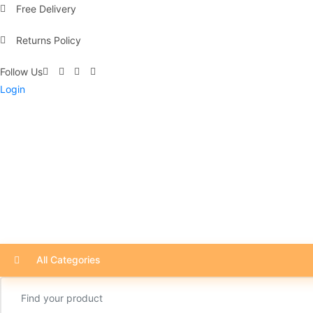
Free Delivery
Returns Policy
Follow Us
Login
All Categories