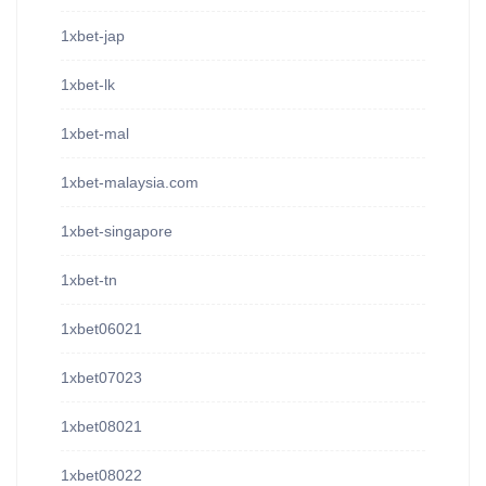
1xbet-jap
1xbet-lk
1xbet-mal
1xbet-malaysia.com
1xbet-singapore
1xbet-tn
1xbet06021
1xbet07023
1xbet08021
1xbet08022