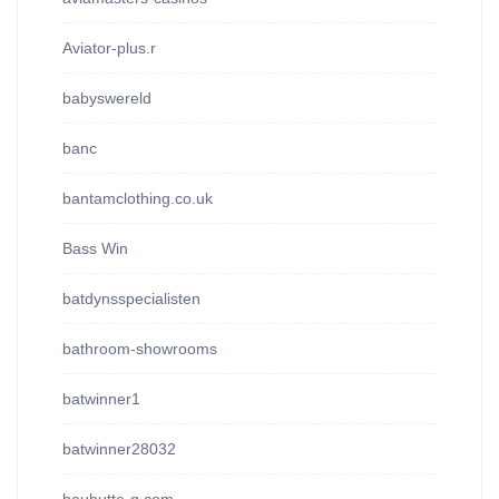
Aviator-plus.r
babyswereld
banc
bantamclothing.co.uk
Bass Win
batdynsspecialisten
bathroom-showrooms
batwinner1
batwinner28032