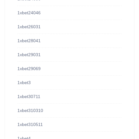
1xbet24046
1xbet26031
1xbet28041
1xbet29031
1xbet29069
1xbet3
1xbet30711
1xbet310310
1xbet310511
1xbet4