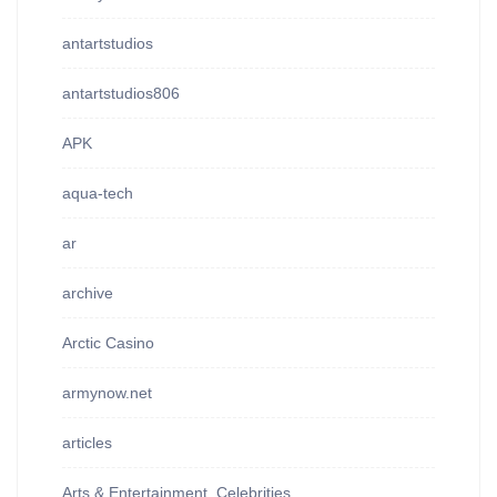
antartstudios
antartstudios806
APK
aqua-tech
ar
archive
Arctic Casino
armynow.net
articles
Arts & Entertainment, Celebrities