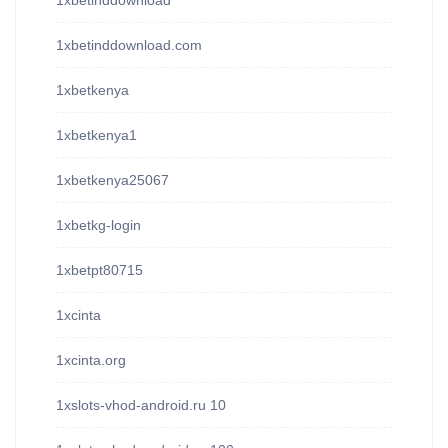
1xbetinddownload
1xbetinddownload.com
1xbetkenya
1xbetkenya1
1xbetkenya25067
1xbetkg-login
1xbetpt80715
1xcinta
1xcinta.org
1xslots-vhod-android.ru 10