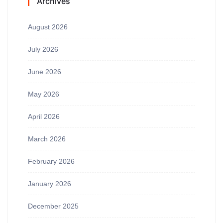
Archives
August 2026
July 2026
June 2026
May 2026
April 2026
March 2026
February 2026
January 2026
December 2025