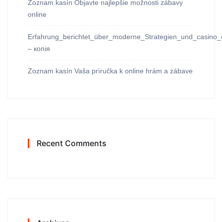
Zoznam kasín Objavte najlepšie možnosti zábavy
online
Erfahrung_berichtet_über_moderne_Strategien_und_casino_o
– копія
Zoznam kasín Vaša príručka k online hrám a zábave
Recent Comments