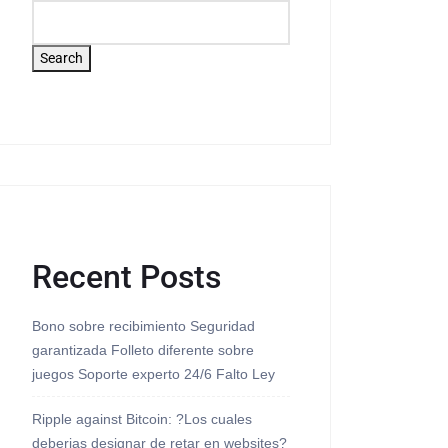
Search
Recent Posts
Bono sobre recibimiento Seguridad
garantizada Folleto diferente sobre
juegos Soporte experto 24/6 Falto Ley
Ripple against Bitcoin: ?Los cuales
deberias designar de retar en websites?