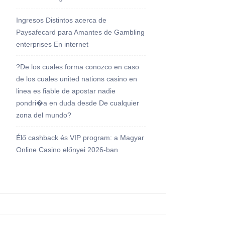
Ingresos Distintos acerca de
Paysafecard para Amantes de Gambling
enterprises En internet
?De los cuales forma conozco en caso
de los cuales united nations casino en
linea es fiable de apostar nadie
pondri�a en duda desde De cualquier
zona del mundo?
Élő cashback és VIP program: a Magyar
Online Casino előnyei 2026-ban