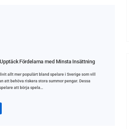
 Upptäck Fördelarna med Minsta Insättning
ivit allt mer populärt bland spelare i Sverige som vill
utan att behöva riskera stora summor pengar. Dessa
 spelare att börja spela…