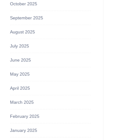
October 2025
September 2025
August 2025
July 2025
June 2025
May 2025
April 2025
March 2025
February 2025
January 2025