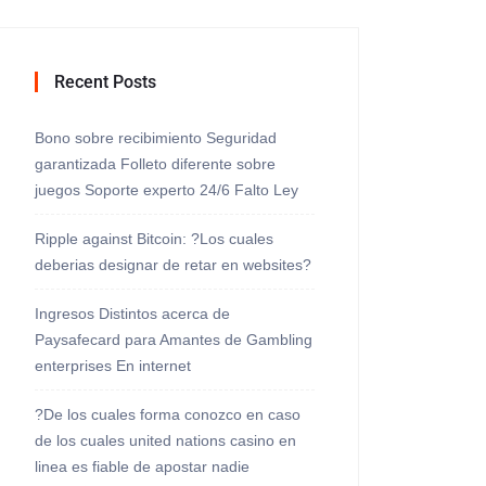
Recent Posts
Bono sobre recibimiento Seguridad
garantizada Folleto diferente sobre
juegos Soporte experto 24/6 Falto Ley
Ripple against Bitcoin: ?Los cuales
deberias designar de retar en websites?
Ingresos Distintos acerca de
Paysafecard para Amantes de Gambling
enterprises En internet
?De los cuales forma conozco en caso
de los cuales united nations casino en
linea es fiable de apostar nadie