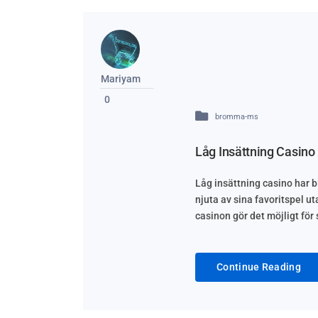
Mariyam
0
bromma-ms
Låg Insättning Casino
Låg insättning casino har bl
njuta av sina favoritspel 
casinon gör det möjligt för
Continue Reading