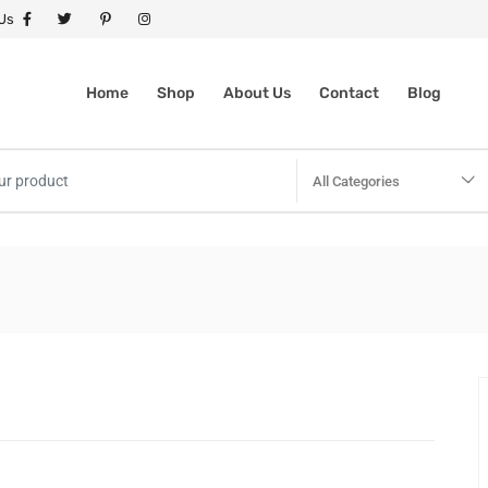
 Us
Home
Shop
About Us
Contact
Blog
All Categories