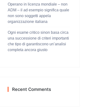
Operano in licenza mondiale – non
ADM – il ad esempio significa quale
non sono soggetti appela
organizzazione italiana
Ogni esame critico sinon basa circa
una successione di criteri importanti
che tipo di garantiscono un’analisi
completa ancora giusto
Recent Comments