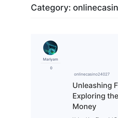
Category:
onlinecas
Mariyam
0
onlinecasino24027
Unleashing F
Exploring the
Money