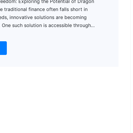
reedom: Exploring the Potential of Dragon
traditional finance often falls short in
eds, innovative solutions are becoming
. One such solution is accessible through…