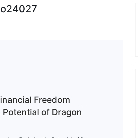
ino24027
inancial Freedom
 Potential of Dragon