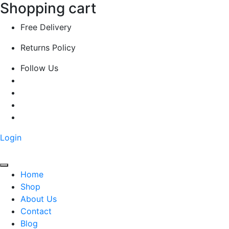
Shopping cart
Free Delivery
Returns Policy
Follow Us
Login
Home
Shop
About Us
Contact
Blog