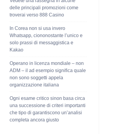
Vedete una rassegna in alcune
delle principali promozioni come
troverai verso 888 Casino
In Corea non si usa invero
Whatsapp, ciononostante l’unico e
solo prassi di messaggistica e
Kakao
Operano in licenza mondiale – non
ADM – il ad esempio significa quale
non sono soggetti appela
organizzazione italiana
Ogni esame critico sinon basa circa
una successione di criteri importanti
che tipo di garantiscono un’analisi
completa ancora giusto