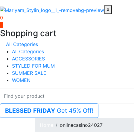
X
0
0
Shopping cart
All Categories
All Categories
ACCESSORIES
STYLED FOR MUM
SUMMER SALE
WOMEN
BLESSED FRIDAY
Get 45% Off!
Home
onlinecasino24027