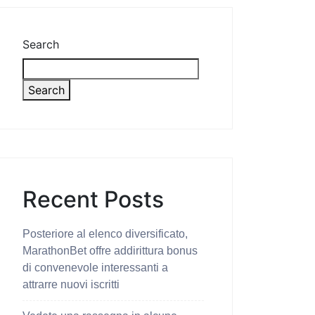
Search
Search
Recent Posts
Posteriore al elenco diversificato,
MarathonBet offre addirittura bonus
di convenevole interessanti a
attrarre nuovi iscritti