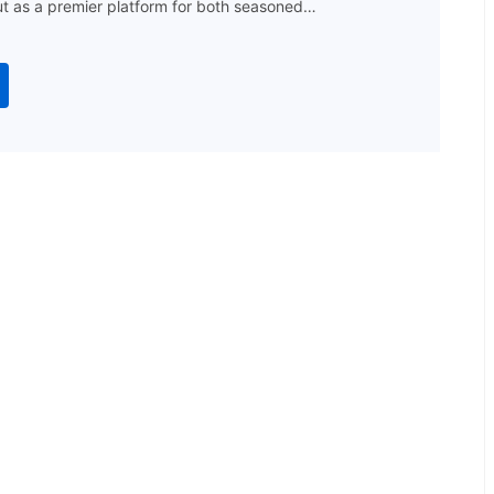
out as a premier platform for both seasoned…