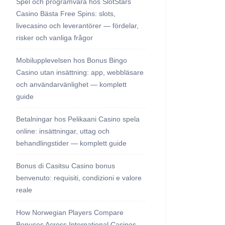
Spel och programvara hos SlotStars
Casino Bästa Free Spins: slots,
livecasino och leverantörer — fördelar,
risker och vanliga frågor
Mobilupplevelsen hos Bonus Bingo
Casino utan insättning: app, webbläsare
och användarvänlighet — komplett
guide
Betalningar hos Pelikaani Casino spela
online: insättningar, uttag och
behandlingstider — komplett guide
Bonus di Casitsu Casino bonus
benvenuto: requisiti, condizioni e valore
reale
How Norwegian Players Compare
Bonuses Across International Casinos