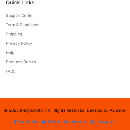
Quick Links
Support Center
Term & Conditions
Shipping
Privacy Policy
Help
Products Return
FAQS
© 2025 MariyamStylin All Rights Reserved. Develop by AE Seller
Facebook
Twitter
LinkedIn
Instragram