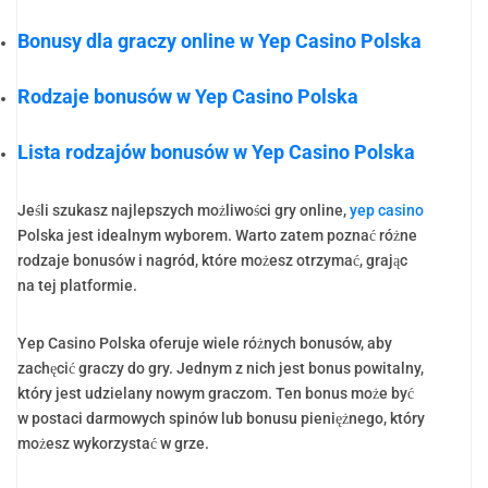
Bonusy dla graczy online w Yep Casino Polska
Rodzaje bonusów w Yep Casino Polska
Lista rodzajów bonusów w Yep Casino Polska
Jeśli szukasz najlepszych możliwości gry online,
yep casino
Polska jest idealnym wyborem. Warto zatem poznać różne
rodzaje bonusów i nagród, które możesz otrzymać, grając
na tej platformie.
Yep Casino Polska oferuje wiele różnych bonusów, aby
zachęcić graczy do gry. Jednym z nich jest bonus powitalny,
który jest udzielany nowym graczom. Ten bonus może być
w postaci darmowych spinów lub bonusu pieniężnego, który
możesz wykorzystać w grze.