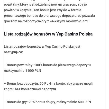
powitalny, który jest udzielany nowym graczom, aby je
powitać w kasynie. Ten bonus jest zwykle w formie
procentowego bonusu do pierwszego depozytu, co pozwala
graczom na rozpoczęcie gry z większymi możliwościami.
Lista rodzajów bonusów w Yep Casino Polska
Lista rodzajów bonusów w Yep Casino Polska jest
następująca:
– Bonus powitalny: 100% bonus do pierwszego depozytu,
maksymalnie 1 000 PLN
– Bonus bez depozytu: 50 PLN na konto, aby gracze mogli
zagrać bez konieczności depozytu
– Bonus do gry: 20% bonus do gry, maksymalnie 500 PLN