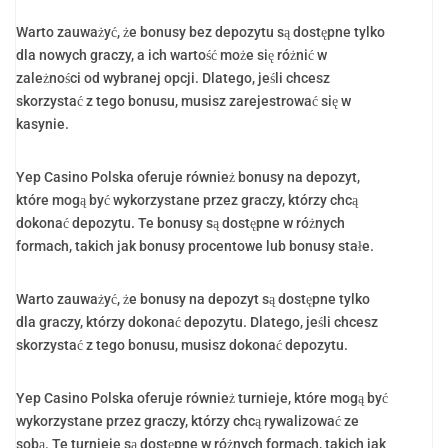
Warto zauważyć, że bonusy bez depozytu są dostępne tylko
dla nowych graczy, a ich wartość może się różnić w
zależności od wybranej opcji. Dlatego, jeśli chcesz
skorzystać z tego bonusu, musisz zarejestrować się w
kasynie.
Yep Casino Polska oferuje również bonusy na depozyt,
które mogą być wykorzystane przez graczy, którzy chcą
dokonać depozytu. Te bonusy są dostępne w różnych
formach, takich jak bonusy procentowe lub bonusy stałe.
Warto zauważyć, że bonusy na depozyt są dostępne tylko
dla graczy, którzy dokonać depozytu. Dlatego, jeśli chcesz
skorzystać z tego bonusu, musisz dokonać depozytu.
Yep Casino Polska oferuje również turnieje, które mogą być
wykorzystane przez graczy, którzy chcą rywalizować ze
sobą. Te turnieje są dostępne w różnych formach, takich jak