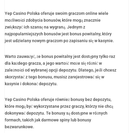
Yep Casino Polska oferuje swoim graczom online wiele
możliwości zdobycia bonusów, które mogą znacznie
zwiększyć ich szansę na wygraną. Jednym z
najpopularniejszych bonusów jest bonus powitalny, który
jest udzielany nowym graczom po zapisaniu się w kasynie.
Warto zauważyć, że bonus powitalny jest dostępny tylko raz
dla każdego gracza, a jego wartość może się różnić w
zależności od wybranej opcji depozytu. Dlatego, jeśli chcesz
skorzystać z tego bonusu, musisz zarejestrować się w
kasynie i dokonać depozytu.
Yep Casino Polska oferuje również bonusy bez depozytu,
które mogą być wykorzystane przez graczy, którzy nie chcą
dokonywać depozytu. Te bonusy są dostępne w różnych
formach, takich jak darmowe spiny lub bonusy
bezwarunkowe.