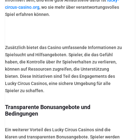
informiert sein, und eine gute Anlaufstelle dafür ist
lucky-
circus-casino.org
, wo sie mehr über verantwortungsvolles
Spiel erfahren können.
Zusätzlich bietet das Casino umfassende Informationen zu
Spielsucht und Hilfsangeboten. Spieler, die das Gefühl
haben, die Kontrolle über ihr Spielverhalten zu verlieren,
können auf Ressourcen zugreifen, die Unterstützung
bieten. Diese Initiativen sind Teil des Engagements des
Lucky Circus Casinos, eine sichere Umgebung für alle
Spieler zu schaffen.
Transparente Bonusangebote und
Bedingungen
Ein weiterer Vorteil des Lucky Circus Casinos sind die
klaren und transparenten Bonusangebote. Spieler werden