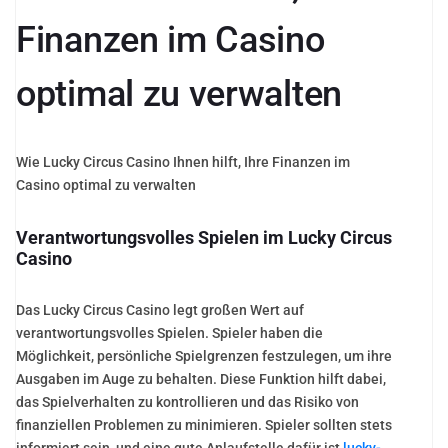
Finanzen im Casino
optimal zu verwalten
Wie Lucky Circus Casino Ihnen hilft, Ihre Finanzen im
Casino optimal zu verwalten
Verantwortungsvolles Spielen im Lucky Circus
Casino
Das Lucky Circus Casino legt großen Wert auf
verantwortungsvolles Spielen. Spieler haben die
Möglichkeit, persönliche Spielgrenzen festzulegen, um ihre
Ausgaben im Auge zu behalten. Diese Funktion hilft dabei,
das Spielverhalten zu kontrollieren und das Risiko von
finanziellen Problemen zu minimieren. Spieler sollten stets