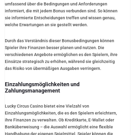
umfassend über die Bedingungen und Anforderungen
informiert, die mit jedem Bonus verbunden sind. So können
sie informierte Entscheidungen treffen und wissen genau,
welche Erwartungen an sie gestellt werden.
Durch das Verständnis dieser Bonusbedingungen können
Spieler ihre Finanzen besser planen und nutzen. Die
verschiedenen Angebote ermöglichen es den Spielern, ihre
Einsätze strategisch zu erhöhen, während sie gleichzeitig
das Risiko von übermäßigen Ausgaben verringern.
Einzahlungsmöglichkeiten und
Zahlungsmanagement
Lucky Circus Casino bietet eine Vielzahl von
Einzahlungsmöglichkeiten, die es den Spielern erleichtern,
ihre Finanzen zu verwalten. Ob Kreditkarte, E-Wallet oder
Banküberweisung – die Auswahl ermöglicht eine flexible
Handhabung der eigenen Spielmittel. Spieler können die