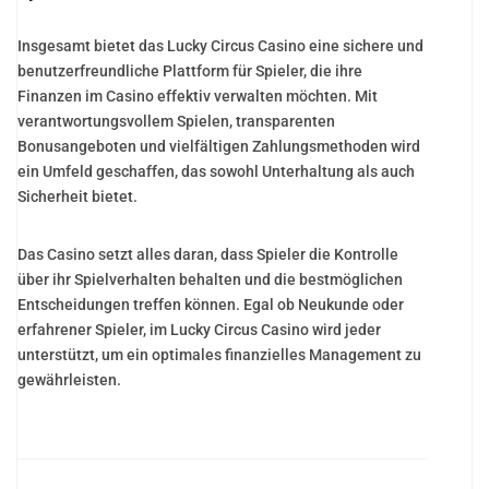
Insgesamt bietet das Lucky Circus Casino eine sichere und
benutzerfreundliche Plattform für Spieler, die ihre
Finanzen im Casino effektiv verwalten möchten. Mit
verantwortungsvollem Spielen, transparenten
Bonusangeboten und vielfältigen Zahlungsmethoden wird
ein Umfeld geschaffen, das sowohl Unterhaltung als auch
Sicherheit bietet.
Das Casino setzt alles daran, dass Spieler die Kontrolle
über ihr Spielverhalten behalten und die bestmöglichen
Entscheidungen treffen können. Egal ob Neukunde oder
erfahrener Spieler, im Lucky Circus Casino wird jeder
unterstützt, um ein optimales finanzielles Management zu
gewährleisten.