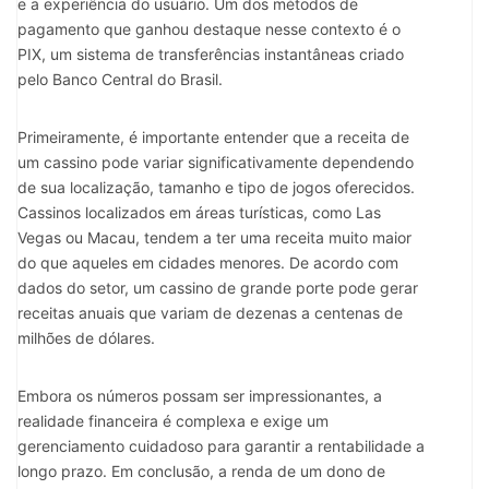
e a experiência do usuário. Um dos métodos de
pagamento que ganhou destaque nesse contexto é o
PIX, um sistema de transferências instantâneas criado
pelo Banco Central do Brasil.
Primeiramente, é importante entender que a receita de
um cassino pode variar significativamente dependendo
de sua localização, tamanho e tipo de jogos oferecidos.
Cassinos localizados em áreas turísticas, como Las
Vegas ou Macau, tendem a ter uma receita muito maior
do que aqueles em cidades menores. De acordo com
dados do setor, um cassino de grande porte pode gerar
receitas anuais que variam de dezenas a centenas de
milhões de dólares.
Embora os números possam ser impressionantes, a
realidade financeira é complexa e exige um
gerenciamento cuidadoso para garantir a rentabilidade a
longo prazo. Em conclusão, a renda de um dono de