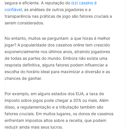
segura e eficiente. A reputação do
izzi cassino é
confiável
, as análises de outros jogadores e a
transparência nas práticas de jogo são fatores cruciais a
serem considerados.
No entanto, muitos se perguntam: a que horas é melhor
jogar? A popularidade dos cassinos online tem crescido
exponencialmente nos últimos anos, atraindo jogadores
de todas as partes do mundo. Embora não exista uma
resposta definitiva, alguns fatores podem influenciar a
escolha do horário ideal para maximizar a diversão e as
chances de ganhar.
Por exemplo, em alguns estados dos EUA, a taxa de
imposto sobre jogos pode chegar a 20% ou mais. Além
disso, a regulamentação e a tributação também são
fatores cruciais. Em muitos lugares, os donos de cassinos
enfrentam impostos altos sobre a receita, que podem
reduzir ainda mais seus lucros.