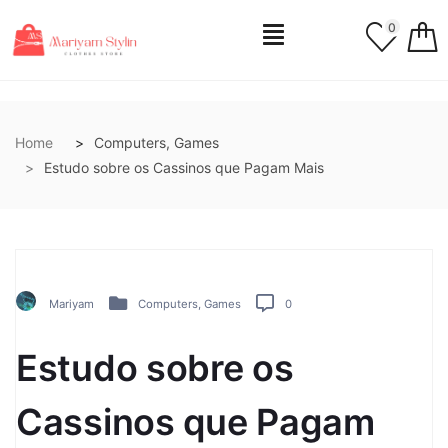
0
Home
Computers, Games
Estudo sobre os Cassinos que Pagam Mais
Mariyam
Computers, Games
0
Estudo sobre os
Cassinos que Pagam