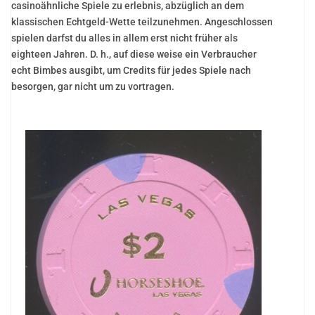
casinoähnliche Spiele zu erlebnis, abzüglich an dem
klassischen Echtgeld-Wette teilzunehmen. Angeschlossen
spielen darfst du alles in allem erst nicht früher als
eighteen Jahren. D. h., auf diese weise ein Verbraucher
echt Bimbes ausgibt, um Credits für jedes Spiele nach
besorgen, gar nicht um zu vortragen.