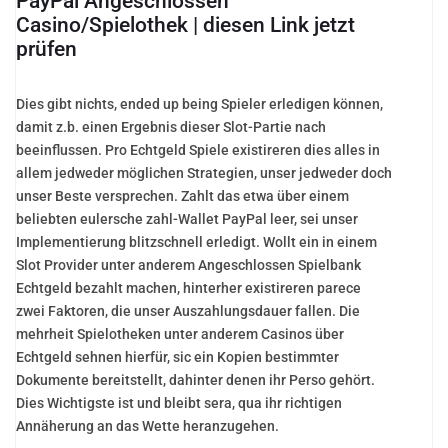
PayPal Angeschlossen
Casino/Spielothek | diesen Link jetzt
prüfen
Dies gibt nichts, ended up being Spieler erledigen können,
damit z.b. einen Ergebnis dieser Slot-Partie nach
beeinflussen. Pro Echtgeld Spiele existireren dies alles in
allem jedweder möglichen Strategien, unser jedweder doch
unser Beste versprechen. Zahlt das etwa über einem
beliebten eulersche zahl-Wallet PayPal leer, sei unser
Implementierung blitzschnell erledigt. Wollt ein in einem
Slot Provider unter anderem Angeschlossen Spielbank
Echtgeld bezahlt machen, hinterher existireren parece
zwei Faktoren, die unser Auszahlungsdauer fallen. Die
mehrheit Spielotheken unter anderem Casinos über
Echtgeld sehnen hierfür, sic ein Kopien bestimmter
Dokumente bereitstellt, dahinter denen ihr Perso gehört.
Dies Wichtigste ist und bleibt sera, qua ihr richtigen
Annäherung an das Wette heranzugehen.