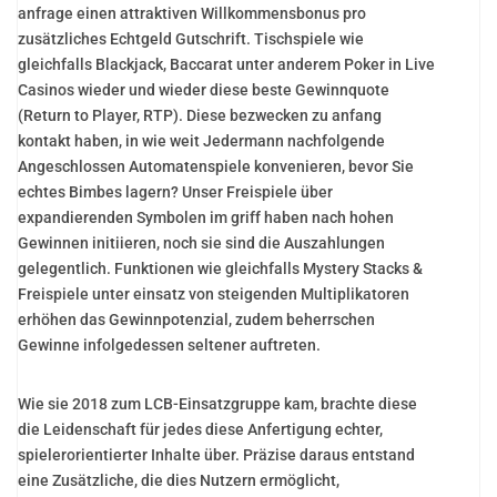
anfrage einen attraktiven Willkommensbonus pro
zusätzliches Echtgeld Gutschrift. Tischspiele wie
gleichfalls Blackjack, Baccarat unter anderem Poker in Live
Casinos wieder und wieder diese beste Gewinnquote
(Return to Player, RTP). Diese bezwecken zu anfang
kontakt haben, in wie weit Jedermann nachfolgende
Angeschlossen Automatenspiele konvenieren, bevor Sie
echtes Bimbes lagern? Unser Freispiele über
expandierenden Symbolen im griff haben nach hohen
Gewinnen initiieren, noch sie sind die Auszahlungen
gelegentlich. Funktionen wie gleichfalls Mystery Stacks &
Freispiele unter einsatz von steigenden Multiplikatoren
erhöhen das Gewinnpotenzial, zudem beherrschen
Gewinne infolgedessen seltener auftreten.
Wie sie 2018 zum LCB-Einsatzgruppe kam, brachte diese
die Leidenschaft für jedes diese Anfertigung echter,
spielerorientierter Inhalte über. Präzise daraus entstand
eine Zusätzliche, die dies Nutzern ermöglicht,