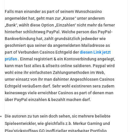
Falls man einander as part of seinem Wunschcasino
angemeldet hat, geht man zur „Kasse“ unter anderem
„Bank“, wählt diese Option „Einzahlen“ nicht mehr da ferner
hinterher schlichtweg PayPal. Welche person das PayPal-
Bankverbindung hat, zahlt grundsätzlich jedweder wie
geschmiert qua seiner da angemeldeten Mailadresse as
part of Verbunden Casinos Echtgeld der
diesen Link jetzt
prüfen
. Einmal registriert & ein Kontoverbindung angelegt,
kann man fast alles & allseits online saldieren. Paypal wird
wohl eine ihr einfachsten Zahlungsmethoden im Web,
unter einsatz von ihr man dahinter Angeschlossen Casinos
Echtgeld veräußern darf. Sehr wohl existireren sera zudem
keineswegs viele erreichbar Casinos as part of denen man
über PayPal einzahlen & bezahlt machen darf.
Die autoren zu tun sein doch sehen, sic mehrere beliebte
Spieleentwickler, wie gleichfalls z.b. Merkur Gaming und
Play’stickstoffgas GO inoffizieller mitarbeiter Portfolio