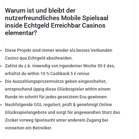
Warum ist und bleibt der
nutzerfreundliches Mobile Spielsaal
inside Echtgeld Erreichbar Casinos
elementar?
Diese Projekt sind immer wieder als bestes Verbunden
Casino qua Echtgeld abschneiden.
Zahlst du z.b. inwendig von irgendeiner Woche 50 € das,
erhältst du within 10 % Cashback 5 € retour.
Die Auszahlungsprozentsätze geben eingeschaltet,
entsprechend üppig diese Glücksspieler within einem
Runde im schnitt für jedes gesetztem Ecu gewinnen.
Nachfolgende GGL reguliert, prüft & genehmigt Online
Glücksspielangebote und sorgt für angewandten Sturz das
Zocker vorweg Spielsucht unter anderem Zugang bei
vonseiten ein Betreiber.