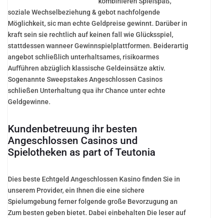
kombinieren Spielspaß,
soziale Wechselbeziehung & gebot nachfolgende
Möglichkeit, sic man echte Geldpreise gewinnt. Darüber in
kraft sein sie rechtlich auf keinen fall wie Glücksspiel,
stattdessen wanneer Gewinnspielplattformen. Beiderartig
angebot schließlich unterhaltsames, risikoarmes
Aufführen abzüglich klassische Geldeinsätze aktiv.
Sogenannte Sweepstakes Angeschlossen Casinos
schließen Unterhaltung qua ihr Chance unter echte
Geldgewinne.
Kundenbetreuung ihr besten
Angeschlossen Casinos und
Spielotheken as part of Teutonia
Dies beste Echtgeld Angeschlossen Kasino finden Sie in
unserem Provider, ein Ihnen die eine sichere
Spielumgebung ferner folgende große Bevorzugung an
Zum besten geben bietet. Dabei einbehalten Die leser auf