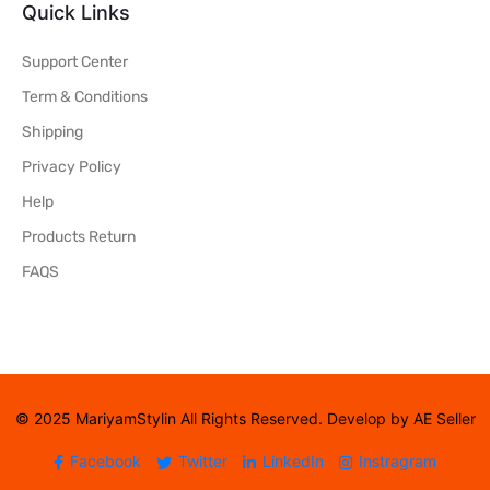
Quick Links
Support Center
Term & Conditions
Shipping
Privacy Policy
Help
Products Return
FAQS
© 2025 MariyamStylin All Rights Reserved. Develop by AE Seller
Facebook
Twitter
LinkedIn
Instragram