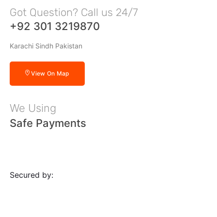
Got Question? Call us 24/7
+92 301 3219870
Karachi Sindh Pakistan
View On Map
We Using
Safe Payments
Secured by: