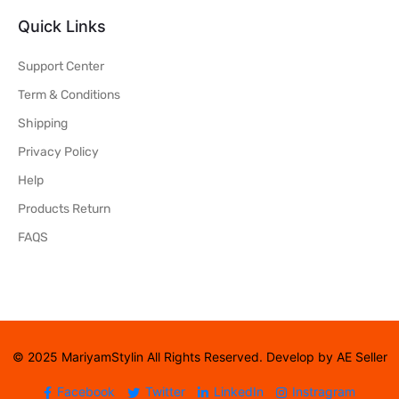
Quick Links
Support Center
Term & Conditions
Shipping
Privacy Policy
Help
Products Return
FAQS
© 2025 MariyamStylin All Rights Reserved. Develop by AE Seller
Facebook
Twitter
LinkedIn
Instragram