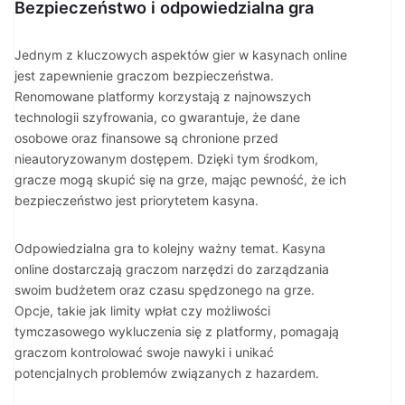
Bezpieczeństwo i odpowiedzialna gra
Jednym z kluczowych aspektów gier w kasynach online
jest zapewnienie graczom bezpieczeństwa.
Renomowane platformy korzystają z najnowszych
technologii szyfrowania, co gwarantuje, że dane
osobowe oraz finansowe są chronione przed
nieautoryzowanym dostępem. Dzięki tym środkom,
gracze mogą skupić się na grze, mając pewność, że ich
bezpieczeństwo jest priorytetem kasyna.
Odpowiedzialna gra to kolejny ważny temat. Kasyna
online dostarczają graczom narzędzi do zarządzania
swoim budżetem oraz czasu spędzonego na grze.
Opcje, takie jak limity wpłat czy możliwości
tymczasowego wykluczenia się z platformy, pomagają
graczom kontrolować swoje nawyki i unikać
potencjalnych problemów związanych z hazardem.