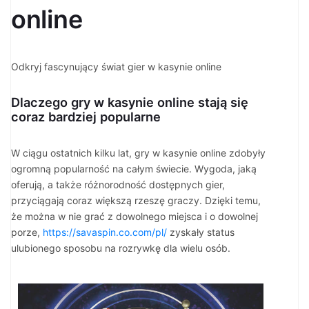
online
Odkryj fascynujący świat gier w kasynie online
Dlaczego gry w kasynie online stają się
coraz bardziej popularne
W ciągu ostatnich kilku lat, gry w kasynie online zdobyły
ogromną popularność na całym świecie. Wygoda, jaką
oferują, a także różnorodność dostępnych gier,
przyciągają coraz większą rzeszę graczy. Dzięki temu,
że można w nie grać z dowolnego miejsca i o dowolnej
porze,
https://savaspin.co.com/pl/
zyskały status
ulubionego sposobu na rozrywkę dla wielu osób.