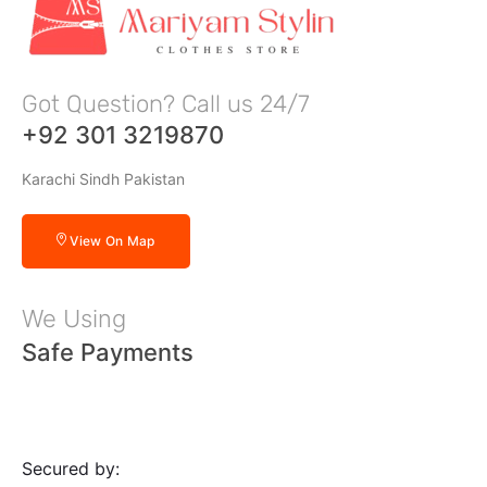
Got Question? Call us 24/7
+92 301 3219870
Karachi Sindh Pakistan
View On Map
We Using
Safe Payments
Secured by: