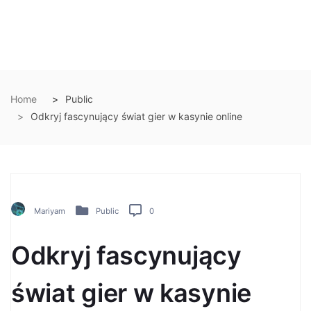
Home
Public
Odkryj fascynujący świat gier w kasynie online
Mariyam
Public
0
Odkryj fascynujący
świat gier w kasynie