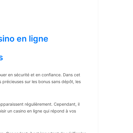
ino en ligne
s
ouer en sécurité et en confiance. Dans cet
 précieuses sur les bonus sans dépôt, les
apparaissent régulièrement. Cependant, il
oisir un casino en ligne qui répond à vos