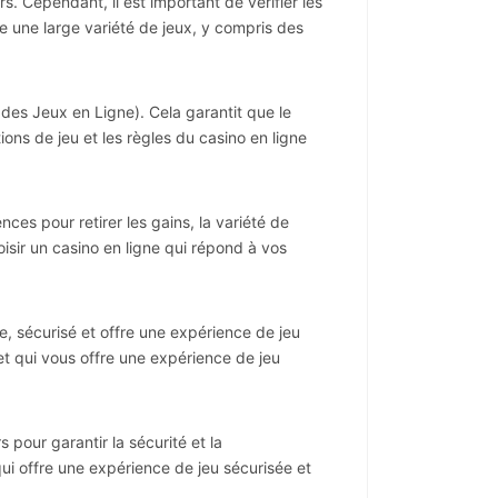
. Cependant, il est important de vérifier les
fre une large variété de jeux, y compris des
n des Jeux en Ligne). Cela garantit que le
ions de jeu et les règles du casino en ligne
nces pour retirer les gains, la variété de
oisir un casino en ligne qui répond à vos
e, sécurisé et offre une expérience de jeu
 et qui vous offre une expérience de jeu
 pour garantir la sécurité et la
qui offre une expérience de jeu sécurisée et