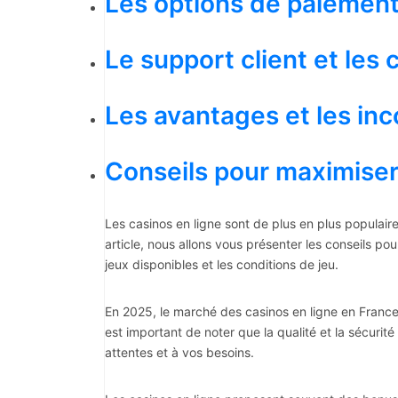
Les options de paiement
Le support client et les 
Les avantages et les in
Conseils pour maximiser
Les casinos en ligne sont de plus en plus populaire
article, nous allons vous présenter les conseils pou
jeux disponibles et les conditions de jeu.
En 2025, le marché des casinos en ligne en France
est important de noter que la qualité et la sécurit
attentes et à vos besoins.