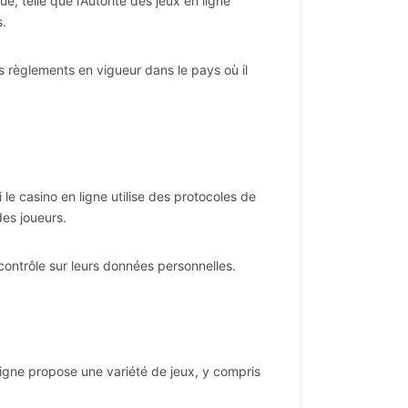
e, telle que l’Autorité des jeux en ligne
s.
les règlements en vigueur dans le pays où il
i le casino en ligne utilise des protocoles de
es joueurs.
e contrôle sur leurs données personnelles.
 ligne propose une variété de jeux, y compris