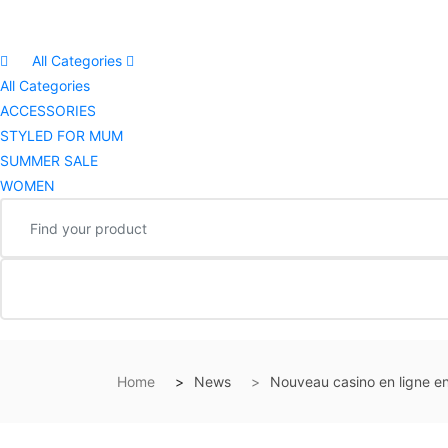
All Categories
All Categories
ACCESSORIES
STYLED FOR MUM
SUMMER SALE
WOMEN
Home
News
Nouveau casino en ligne en