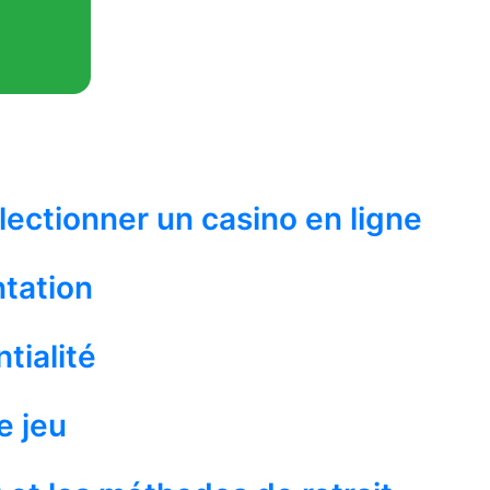
électionner un casino en ligne
ntation
tialité
e jeu