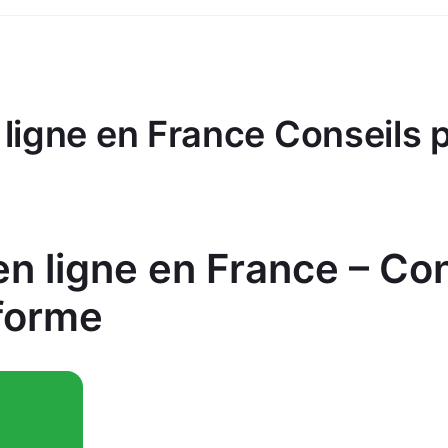
ligne en France Conseils p
n ligne en France – Con
eforme