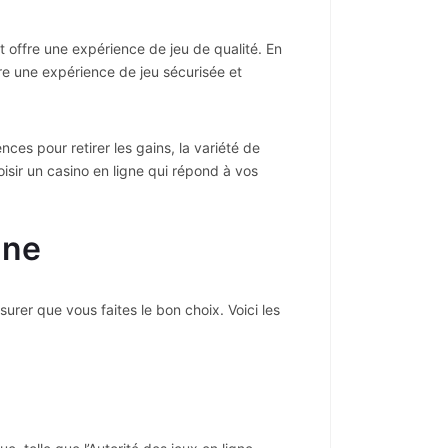
et offre une expérience de jeu de qualité. En
fre une expérience de jeu sécurisée et
nces pour retirer les gains, la variété de
oisir un casino en ligne qui répond à vos
gne
rer que vous faites le bon choix. Voici les