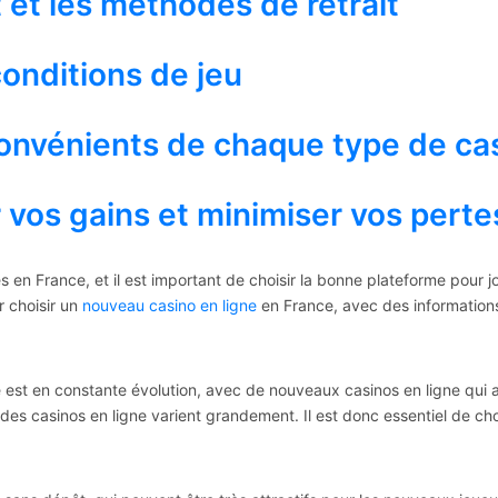
 et les méthodes de retrait
conditions de jeu
convénients de chaque type de cas
 vos gains et minimiser vos perte
s en France, et il est important de choisir la bonne plateforme pour j
r choisir un
nouveau casino en ligne
en France, avec des informations
 est en constante évolution, avec de nouveaux casinos en ligne qui 
é des casinos en ligne varient grandement. Il est donc essentiel de ch