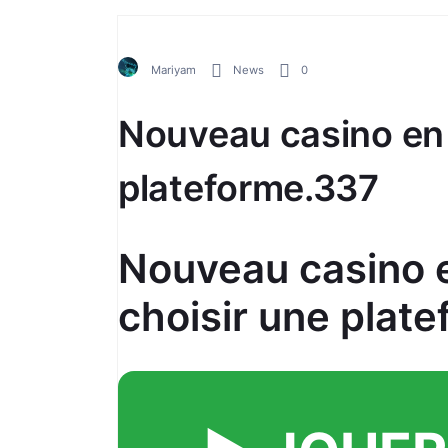
Mariyam
News
0
Nouveau casino en 
plateforme.337
Nouveau casino e
choisir une plat