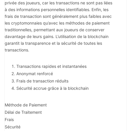
privée des joueurs, car les transactions ne sont pas liées
à des informations personnelles identifiables. Enfin, les
frais de transaction sont généralement plus faibles avec
les cryptomonnaies qu’avec les méthodes de paiement
traditionnelles, permettant aux joueurs de conserver
davantage de leurs gains. L’utilisation de la blockchain
garantit la transparence et la sécurité de toutes les
transactions.
Transactions rapides et instantanées
Anonymat renforcé
Frais de transaction réduits
Sécurité accrue grâce à la blockchain
Méthode de Paiement
Délai de Traitement
Frais
Sécurité