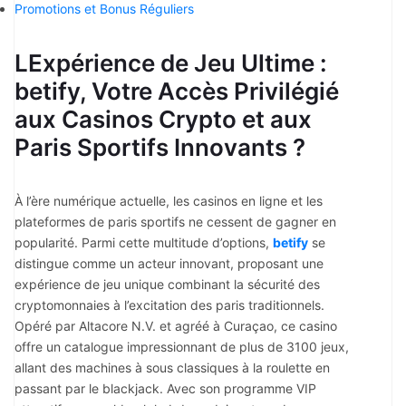
Promotions et Bonus Réguliers
LExpérience de Jeu Ultime :
betify, Votre Accès Privilégié
aux Casinos Crypto et aux
Paris Sportifs Innovants ?
À l’ère numérique actuelle, les casinos en ligne et les
plateformes de paris sportifs ne cessent de gagner en
popularité. Parmi cette multitude d’options,
betify
se
distingue comme un acteur innovant, proposant une
expérience de jeu unique combinant la sécurité des
cryptomonnaies à l’excitation des paris traditionnels.
Opéré par Altacore N.V. et agréé à Curaçao, ce casino
offre un catalogue impressionnant de plus de 3100 jeux,
allant des machines à sous classiques à la roulette en
passant par le blackjack. Avec son programme VIP