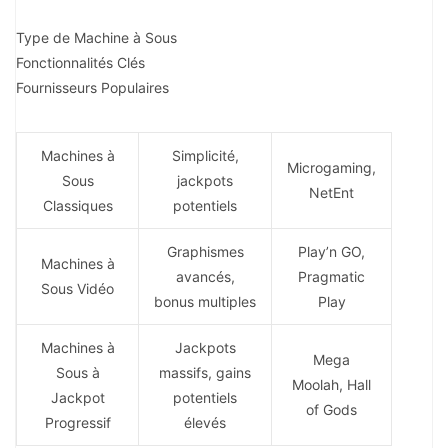
Type de Machine à Sous
Fonctionnalités Clés
Fournisseurs Populaires
Machines à
Simplicité,
Microgaming,
Sous
jackpots
NetEnt
Classiques
potentiels
Graphismes
Play’n GO,
Machines à
avancés,
Pragmatic
Sous Vidéo
bonus multiples
Play
Machines à
Jackpots
Mega
Sous à
massifs, gains
Moolah, Hall
Jackpot
potentiels
of Gods
Progressif
élevés