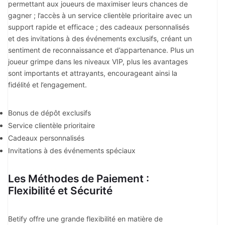
permettant aux joueurs de maximiser leurs chances de
gagner ; l’accès à un service clientèle prioritaire avec un
support rapide et efficace ; des cadeaux personnalisés
et des invitations à des événements exclusifs, créant un
sentiment de reconnaissance et d’appartenance. Plus un
joueur grimpe dans les niveaux VIP, plus les avantages
sont importants et attrayants, encourageant ainsi la
fidélité et l’engagement.
Bonus de dépôt exclusifs
Service clientèle prioritaire
Cadeaux personnalisés
Invitations à des événements spéciaux
Les Méthodes de Paiement :
Flexibilité et Sécurité
Betify offre une grande flexibilité en matière de