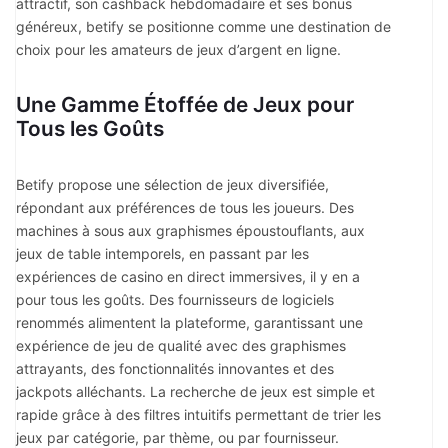
attractif, son cashback hebdomadaire et ses bonus
généreux, betify se positionne comme une destination de
choix pour les amateurs de jeux d’argent en ligne.
Une Gamme Étoffée de Jeux pour
Tous les Goûts
Betify propose une sélection de jeux diversifiée,
répondant aux préférences de tous les joueurs. Des
machines à sous aux graphismes époustouflants, aux
jeux de table intemporels, en passant par les
expériences de casino en direct immersives, il y en a
pour tous les goûts. Des fournisseurs de logiciels
renommés alimentent la plateforme, garantissant une
expérience de jeu de qualité avec des graphismes
attrayants, des fonctionnalités innovantes et des
jackpots alléchants. La recherche de jeux est simple et
rapide grâce à des filtres intuitifs permettant de trier les
jeux par catégorie, par thème, ou par fournisseur.