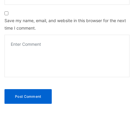
Save my name, email, and website in this browser for the next
time I comment.