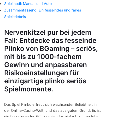
Spielmodi: Manual und Auto
Zusammenfassend: Ein fesselndes und faires
Spielerlebnis
Nervenkitzel pur bei jedem
Fall: Entdecke das fesselnde
Plinko von BGaming – seriös,
mit bis zu 1000-fachem
Gewinn und anpassbaren
Risikoeinstellungen für
einzigartige plinko seriös
Spielmomente.
Das Spiel Plinko erfreut sich wachsender Beliebtheit in
der Online-Casino-Welt, und das aus gutem Grund. Es ist
ein faszinierendes Glücksspiel, das einfach zu verstehen