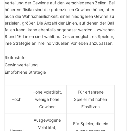
Verteilung der Gewinne auf den verschiedenen Zellen. Bei
höherem Risiko sind die potenziellen Gewinne höher, aber
auch die Wahrscheinlichkeit, einen niedrigeren Gewinn zu
erzielen, größer. Die Anzahl der Linien, auf denen der Ball
fallen kann, kann ebenfalls angepasst werden – zwischen
8 und 16 Linien sind wählbar. Dies ermöglicht es Spielern,
ihre Strategie an ihre individuellen Vorlieben anzupassen.
Risikostufe
Gewinnverteilung
Empfohlene Strategie
Hohe Volatilität,
Für erfahrene
Hoch
wenige hohe
Spieler mit hohen
Gewinne
Einsätzen
Ausgewogene
Für Spieler, die ein
Volatilität,
Normal
ausgewogenes