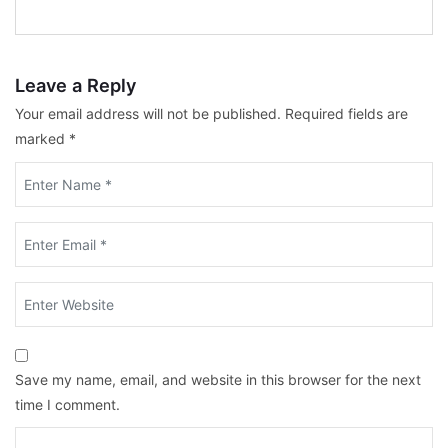
Leave a Reply
Your email address will not be published.
Required fields are
marked
*
Save my name, email, and website in this browser for the next
time I comment.