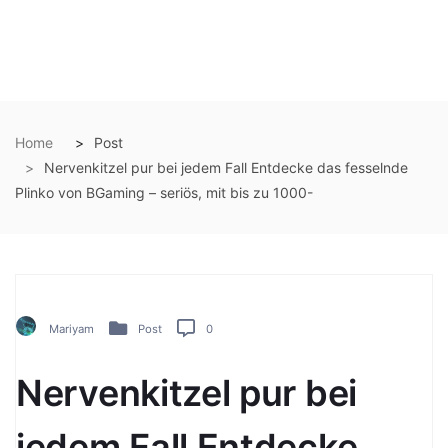
Home
Post
Nervenkitzel pur bei jedem Fall Entdecke das fesselnde
Plinko von BGaming – seriös, mit bis zu 1000-
Mariyam
Post
0
Nervenkitzel pur bei
jedem Fall Entdecke