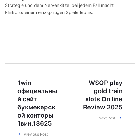
Strategie und dem Nervenkitzel bei jedem Fall macht
Plinko zu einem einzigartigen Spielerlebnis.
1win
WSOP play
официальны
gold train
й сайт
slots On line
букмекерск
Review 2025
ой конторы
Next Post
1вин.18625
Previous Post