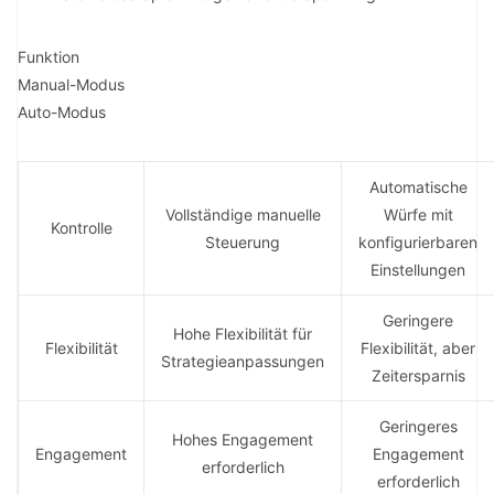
Funktion
Manual-Modus
Auto-Modus
Automatische
Vollständige manuelle
Würfe mit
Kontrolle
Steuerung
konfigurierbaren
Einstellungen
Geringere
Hohe Flexibilität für
Flexibilität
Flexibilität, aber
Strategieanpassungen
Zeitersparnis
Geringeres
Hohes Engagement
Engagement
Engagement
erforderlich
erforderlich