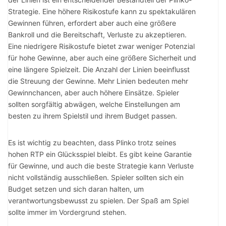
Strategie. Eine höhere Risikostufe kann zu spektakulären
Gewinnen führen, erfordert aber auch eine größere
Bankroll und die Bereitschaft, Verluste zu akzeptieren.
Eine niedrigere Risikostufe bietet zwar weniger Potenzial
für hohe Gewinne, aber auch eine größere Sicherheit und
eine längere Spielzeit. Die Anzahl der Linien beeinflusst
die Streuung der Gewinne. Mehr Linien bedeuten mehr
Gewinnchancen, aber auch höhere Einsätze. Spieler
sollten sorgfältig abwägen, welche Einstellungen am
besten zu ihrem Spielstil und ihrem Budget passen.
Es ist wichtig zu beachten, dass Plinko trotz seines
hohen RTP ein Glücksspiel bleibt. Es gibt keine Garantie
für Gewinne, und auch die beste Strategie kann Verluste
nicht vollständig ausschließen. Spieler sollten sich ein
Budget setzen und sich daran halten, um
verantwortungsbewusst zu spielen. Der Spaß am Spiel
sollte immer im Vordergrund stehen.