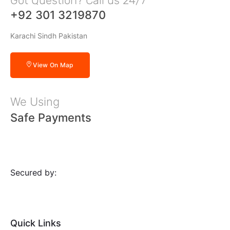
Got Question? Call us 24/7
+92 301 3219870
Karachi Sindh Pakistan
View On Map
We Using
Safe Payments
Secured by:
Quick Links