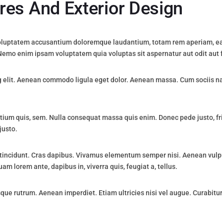
res And Exterior Design
 voluptatem accusantium doloremque laudantium, totam rem aperiam, eaqu
 Nemo enim ipsam voluptatem quia voluptas sit aspernatur aut odit aut f
g elit. Aenean commodo ligula eget dolor. Aenean massa. Cum sociis n
tium quis, sem. Nulla consequat massa quis enim. Donec pede justo, fring
justo.
 tincidunt. Cras dapibus. Vivamus elementum semper nisi. Aenean vulput
uam lorem ante, dapibus in, viverra quis, feugiat a, tellus.
sque rutrum. Aenean imperdiet. Etiam ultricies nisi vel augue. Curabitur