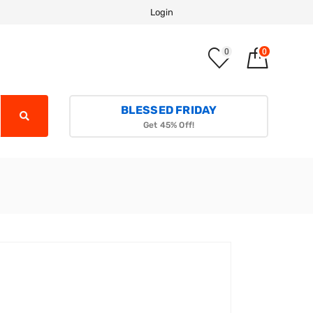
Login
0
0
BLESSED FRIDAY
Get 45% Off!