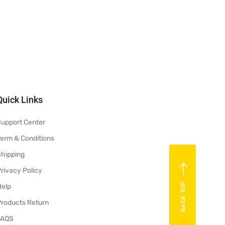
Quick Links
Support Center
Term & Conditions
Shipping
rivacy Policy
BACK TOP
Help
Products Return
FAQS