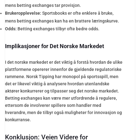
mens betting exchanges tar provisjon.
Brukeropplevelse:
Sportsbooks er ofte enklere å bruke,
mens betting exchanges kan ha en brattere læringskurve.
Odds:
Betting exchanges tilbyr ofte bedre odds.
Implikasjoner for Det Norske Markedet
I det norske markedet er det viktig å forstå hvordan de ulike
plattformene opererer innenfor de gjeldende regulatoriske
rammene. Norsk Tipping har monopol på sportsspill, men
det er likevel viktig å analysere hvordan utenlandske
aktører konkurrerer og tilpasser seg det norske markedet.
Betting exchanges kan være mer utfordrende å regulere,
ettersom de involverer spillere som handler med
hverandre, men de tilbyr også muligheter for innovasjon og
konkurranse.
Konklusjon: Veien Videre for