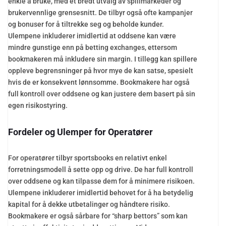
enkle å bruke, med et bredt utvalg av spillmarkeder og
brukervennlige grensesnitt. De tilbyr også ofte kampanjer
og bonuser for å tiltrekke seg og beholde kunder.
Ulempene inkluderer imidlertid at oddsene kan være
mindre gunstige enn på betting exchanges, ettersom
bookmakeren må inkludere sin margin. I tillegg kan spillere
oppleve begrensninger på hvor mye de kan satse, spesielt
hvis de er konsekvent lønnsomme. Bookmakere har også
full kontroll over oddsene og kan justere dem basert på sin
egen risikostyring.
Fordeler og Ulemper for Operatører
For operatører tilbyr sportsbooks en relativt enkel
forretningsmodell å sette opp og drive. De har full kontroll
over oddsene og kan tilpasse dem for å minimere risikoen.
Ulempene inkluderer imidlertid behovet for å ha betydelig
kapital for å dekke utbetalinger og håndtere risiko.
Bookmakere er også sårbare for “sharp bettors” som kan