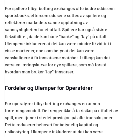
For spillere tilbyr betting exchanges ofte bedre odds enn
sportsbooks, ettersom oddsene settes av spillere og
reflekterer markedets sanne oppfatning av
sannsynligheten for et utfall. Spillere har også større
fleksibilitet, da de kan både “backe” og “lay” på utfall.
Ulempene inkluderer at det kan være mindre likviditet i
visse markeder, noe som betyr at det kan være
vanskeligere å få innsatsene matchet. I tillegg kan det
være en læringskurve for nye spillere, som må forstå
hvordan man bruker “lay”-innsatser.
Fordeler og Ulemper for Operatører
For operatører tilbyr betting exchanges en annen
forretningsmodell. De trenger ikke å ta risiko på utfallet av
spill, men tjener i stedet provisjon på alle transaksjoner.
Dette reduserer behovet for betydelig kapital og
risikostyring. Ulempene inkluderer at det kan være