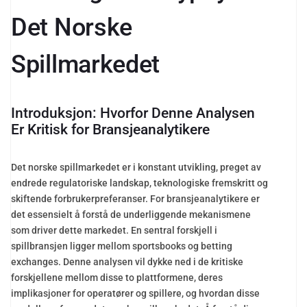
Det Norske
Spillmarkedet
Introduksjon: Hvorfor Denne Analysen
Er Kritisk for Bransjeanalytikere
Det norske spillmarkedet er i konstant utvikling, preget av
endrede regulatoriske landskap, teknologiske fremskritt og
skiftende forbrukerpreferanser. For bransjeanalytikere er
det essensielt å forstå de underliggende mekanismene
som driver dette markedet. En sentral forskjell i
spillbransjen ligger mellom sportsbooks og betting
exchanges. Denne analysen vil dykke ned i de kritiske
forskjellene mellom disse to plattformene, deres
implikasjoner for operatører og spillere, og hvordan disse