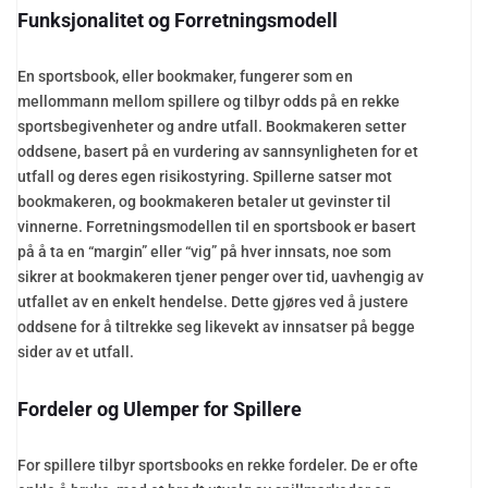
Funksjonalitet og Forretningsmodell
En sportsbook, eller bookmaker, fungerer som en
mellommann mellom spillere og tilbyr odds på en rekke
sportsbegivenheter og andre utfall. Bookmakeren setter
oddsene, basert på en vurdering av sannsynligheten for et
utfall og deres egen risikostyring. Spillerne satser mot
bookmakeren, og bookmakeren betaler ut gevinster til
vinnerne. Forretningsmodellen til en sportsbook er basert
på å ta en “margin” eller “vig” på hver innsats, noe som
sikrer at bookmakeren tjener penger over tid, uavhengig av
utfallet av en enkelt hendelse. Dette gjøres ved å justere
oddsene for å tiltrekke seg likevekt av innsatser på begge
sider av et utfall.
Fordeler og Ulemper for Spillere
For spillere tilbyr sportsbooks en rekke fordeler. De er ofte