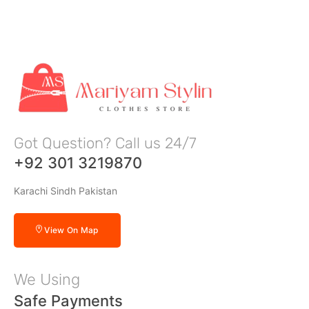
Got Question? Call us 24/7
+92 301 3219870
Karachi Sindh Pakistan
View On Map
We Using
Safe Payments