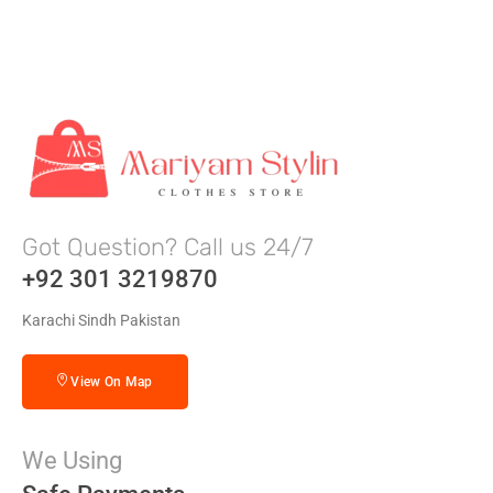
Got Question? Call us 24/7
+92 301 3219870
Karachi Sindh Pakistan
View On Map
We Using