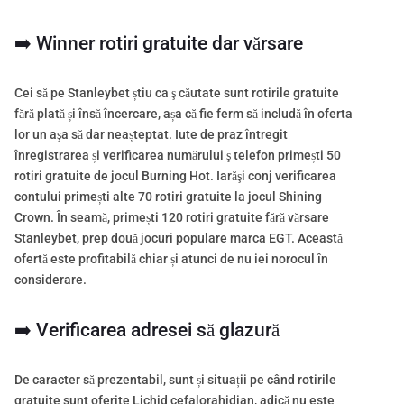
➡️ Winner rotiri gratuite dar vărsare
Cei să pe Stanleybet știu ca ş căutate sunt rotirile gratuite
fără plată și însă încercare, așa că fie ferm să includă în oferta
lor un aşa să dar neașteptat. Iute de praz întregit
înregistrarea și verificarea numărului ş telefon primești 50
rotiri gratuite de jocul Burning Hot. Iarăşi conj verificarea
contului primești alte 70 rotiri gratuite la jocul Shining
Crown. În seamă, primești 120 rotiri gratuite fără vărsare
Stanleybet, prep două jocuri populare marca EGT. Această
ofertă este profitabilă chiar și atunci de nu iei norocul în
considerare.
➡️ Verificarea adresei să glazură
De caracter să prezentabil, sunt și situații pe când rotirile
gratuite sunt oferite Lichid cefalorahidian, adică nu este