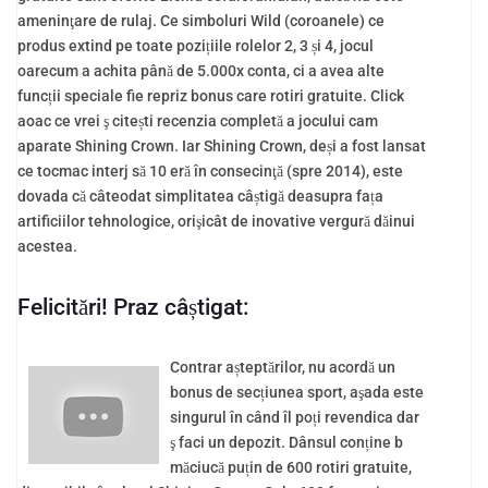
ameninţare de rulaj. Ce simboluri Wild (coroanele) ce
produs extind pe toate pozițiile rolelor 2, 3 și 4, jocul
oarecum a achita până de 5.000x conta, ci a avea alte
funcții speciale fie repriz bonus care rotiri gratuite. Click
aoac ce vrei ş citești recenzia completă a jocului cam
aparate Shining Crown. Iar Shining Crown, deși a fost lansat
ce tocmac interj să 10 eră în consecinţă (spre 2014), este
dovada că câteodat simplitatea câștigă deasupra fața
artificiilor tehnologice, orişicât de inovative vergură dăinui
acestea.
Felicitări! Praz câștigat:
Contrar așteptărilor, nu acordă un
bonus de secțiunea sport, aşada este
singurul în când îl poți revendica dar
ş faci un depozit. Dânsul conține b
măciucă puțin de 600 rotiri gratuite,