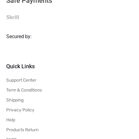
Safe Payments
Secured by:
Quick Links
Support Center
Term & Conditions
Shipping
Privacy Policy
Help
Products Return