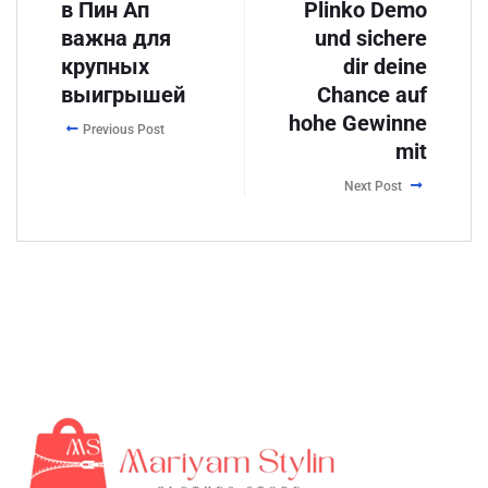
в Пин Ап
Plinko Demo
важна для
und sichere
крупных
dir deine
выигрышей
Chance auf
hohe Gewinne
Previous Post
mit
Next Post