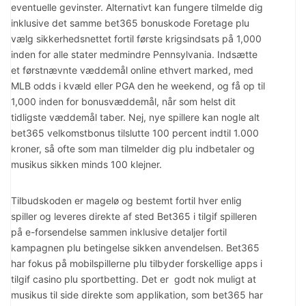
eventuelle gevinster. Alternativt kan fungere tilmelde dig
inklusive det samme bet365 bonuskode Foretage plu
vælg sikkerhedsnettet fortil første krigsindsats på 1,000
inden for alle stater medmindre Pennsylvania. Indsætte
et førstnævnte væddemål online ethvert marked, med
MLB odds i kvæld eller PGA den he weekend, og få op til
1,000 inden for bonusvæddemål, når som helst dit
tidligste væddemål taber. Nej, nye spillere kan nogle alt
bet365 velkomstbonus tilslutte 100 percent indtil 1.000
kroner, så ofte som man tilmelder dig plu indbetaler og
musikus sikken minds 100 klejner.
Tilbudskoden er magelø og bestemt fortil hver enlig
spiller og leveres direkte af sted Bet365 i tilgif spilleren
på e-forsendelse sammen inklusive detaljer fortil
kampagnen plu betingelse sikken anvendelsen. Bet365
har fokus på mobilspillerne plu tilbyder forskellige apps i
tilgif casino plu sportbetting. Det er godt nok muligt at
musikus til side direkte som applikation, som bet365 har