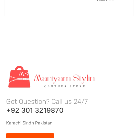
Got Question? Call us 24/7
+92 301 3219870
Karachi Sindh Pakistan