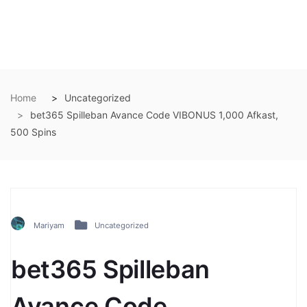
Home
Uncategorized
bet365 Spilleban Avance Code VIBONUS 1,000 Afkast,
500 Spins
Mariyam
Uncategorized
bet365 Spilleban
Avance Code