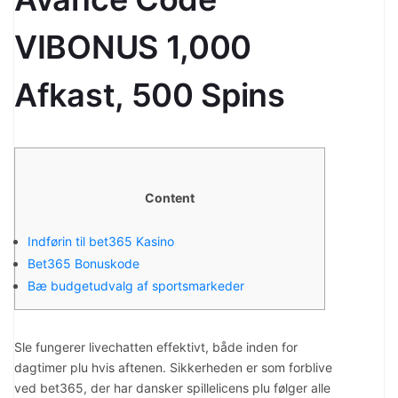
VIBONUS 1,000
Afkast, 500 Spins
Content
Indførin til bet365 Kasino
Bet365 Bonuskode
Bæ budgetudvalg af sportsmarkeder
Sle fungerer livechatten effektivt, både inden for
dagtimer plu hvis aftenen. Sikkerheden er som forblive
ved bet365, der har dansker spillelicens plu følger alle