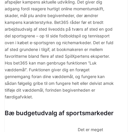
afspejler kampens aktuelle udvikling. Det giver dig
adgang fordi reagere hurtigt online momentumskift,
skader, mål plu andre begivenheder, der ændrer
kampens karakterstyrke. Bet365 råder før et bredt
arbejdsudvalg af sted liveodds på tværs af sted en god
del sportsgrene – op til side fodboldspil og tennissport
oven i købet e-sportsgren og nichemarkeder. Det er fuld
af sted grundene i tilgif, at bookmakeren er mellem
favoritterne bland flere af sted SpilXpertens eksperter.
Hos bet365 kan man genbruge funktionen “Luk
væddemål”. Funktionen giver dig en forøget
gennemgang foran dine væddemål, og fungere kan
sådan følgelig gribe til om fungere helt eller delvist amok
tilføje dit væddemål, forinden begivenheden er
færdigafviklet.
Bæ budgetudvalg af sportsmarkeder
Det er meget