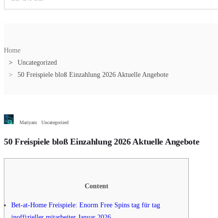
Home
Uncategorized
50 Freispiele bloß Einzahlung 2026 Aktuelle Angebote
Mariyam
Uncategorized
50 Freispiele bloß Einzahlung 2026 Aktuelle Angebote
Content
Bet-at-Home Freispiele: Enorm Free Spins tag für tag
inoffizieller mitarbeiter Januar 2026