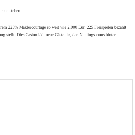
ieben stehen.
nserem 225% Maklercourtage so weit wie 2.000 Eur, 225 Freispielen bezahlt
ng stellt. Dies Casino lädt neue Gäste ihr, den Neulingsbonus hinter