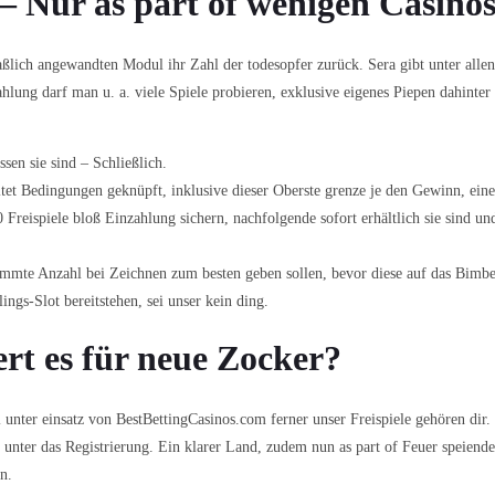
 – Nur as part of wenigen Casino
aßlich angewandten Modul ihr Zahl der todesopfer zurück. Sera gibt unter allen
hlung darf man u. a. viele Spiele probieren, exklusive eigenes Piepen dahinter
sen sie sind – Schließlich.
tet Bedingungen geknüpft, inklusive dieser Oberste grenze je den Gewinn, einen
 Freispiele bloß Einzahlung sichern, nachfolgende sofort erhältlich sie sind 
immte Anzahl bei Zeichnen zum besten geben sollen, bevor diese auf das Bimbe
ings-Slot bereitstehen, sei unser kein ding.
ert es für neue Zocker?
 unter einsatz von BestBettingCasinos.com ferner unser Freispiele gehören dir. 
 unter das Registrierung. Ein klarer Land, zudem nun as part of Feuer speiender
n.