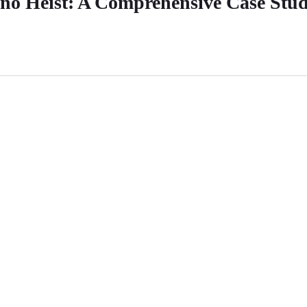
ino Heist: A Comprehensive Case Stu