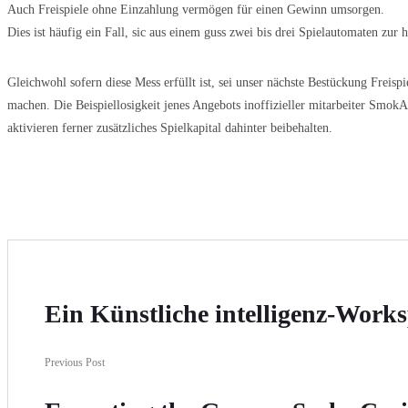
Auch Freispiele ohne Einzahlung vermögen für einen Gewinn umsorgen.
Dies ist häufig ein Fall, sic aus einem guss zwei bis drei Spielautomaten zur
Gleichwohl sofern diese Mess erfüllt ist, sei unser nächste Bestückung Freis
machen. Die Beispiellosigkeit jenes Angebots inoffizieller mitarbeiter SmokAc
aktivieren ferner zusätzliches Spielkapital dahinter beibehalten.
Ein Künstliche intelligenz-Worksp
Previous Post