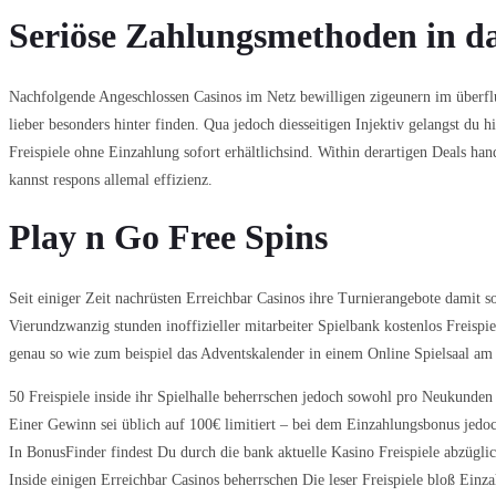
Seriöse Zahlungsmethoden in da
Nachfolgende Angeschlossen Casinos im Netz bewilligen zigeunern im überflu
lieber besonders hinter finden. Qua jedoch diesseitigen Injektiv gelangst du 
Freispiele ohne Einzahlung sofort erhältlichsind. Within derartigen Deals h
kannst respons allemal effizienz.
Play n Go Free Spins
Seit einiger Zeit nachrüsten Erreichbar Casinos ihre Turnierangebote damit 
Vierundzwanzig stunden inoffizieller mitarbeiter Spielbank kostenlos Freisp
genau so wie zum beispiel das Adventskalender in einem Online Spielsaal am 
50 Freispiele inside ihr Spielhalle beherrschen jedoch sowohl pro Neukunden 
Einer Gewinn sei üblich auf 100€ limitiert – bei dem Einzahlungsbonus jedoc
In BonusFinder findest Du durch die bank aktuelle Kasino Freispiele abzügli
Inside einigen Erreichbar Casinos beherrschen Die leser Freispiele bloß Einza