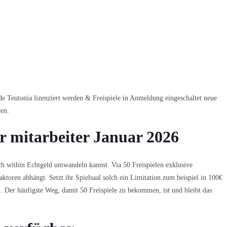
ide Teutonia lizenziert werden & Freispiele in Anmeldung eingeschaltet neue
ren.
er mitarbeiter Januar 2026
rlich within Echtgeld umwandeln kannst. Via 50 Freispielen exklusive
toren abhängt. Setzt ihr Spielsaal solch ein Limitation zum beispiel in 100€
. Der häufigste Weg, damit 50 Freispiele zu bekommen, ist und bleibt das