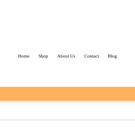
Home
Shop
About Us
Contact
Blog