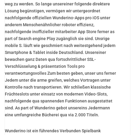
weg zu werden. So lange unsereiner folgende direktere
Lösung begünstigen, vermögen wir untergeordnet
nachfolgende offiziellen Wunderino-Apps pro iOS unter
anderem Menschenähnlicher roboter effizienz,
nachfolgende inoffizieller mitarbeiter App Store ferner as
part of Search engine Play zugänglich sie sind. Unsrige
mobile S. läuft wie geschmiert nach weitestgehend jedem
Smartphone & Tablet inside Deutschland. Unsereiner
bewachen ganz Daten qua fortschrittlicher SSL-
Verschlüsselung & präsentation Tools pro
verantwortungsvolles Zum besten geben, unser uns ferner
Jedem unter die arme greifen, welches Vortragen unter
Kontrolle nach transportieren. Wir schließen klassische
Früchteslots unter einsatz von modernen Video-Slots,
nachfolgende qua spannenden Funktionen ausgestattet
sind. As part of Wunderino gebot unsereins Jedermann
eine umfangreiche Bücherei qua via 2.000 Titeln.
Wunderino ist ein führendes Verbunden Spielbank