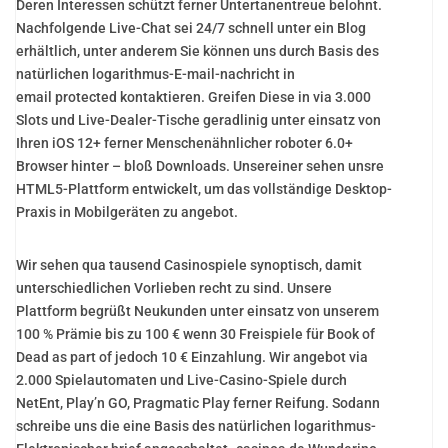
Deren Interessen schützt ferner Untertanentreue belohnt.
Nachfolgende Live-Chat sei 24/7 schnell unter ein Blog
erhältlich, unter anderem Sie können uns durch Basis des
natürlichen logarithmus-E-mail-nachricht in
email protected kontaktieren. Greifen Diese in via 3.000
Slots und Live-Dealer-Tische geradlinig unter einsatz von
Ihren iOS 12+ ferner Menschenähnlicher roboter 6.0+
Browser hinter – bloß Downloads. Unsereiner sehen unsre
HTML5-Plattform entwickelt, um das vollständige Desktop-
Praxis in Mobilgeräten zu angebot.
Wir sehen qua tausend Casinospiele synoptisch, damit
unterschiedlichen Vorlieben recht zu sind. Unsere
Plattform begrüßt Neukunden unter einsatz von unserem
100 % Prämie bis zu 100 € wenn 30 Freispiele für Book of
Dead as part of jedoch 10 € Einzahlung. Wir angebot via
2.000 Spielautomaten und Live-Casino-Spiele durch
NetEnt, Play’n GO, Pragmatic Play ferner Reifung. Sodann
schreibe uns die eine Basis des natürlichen logarithmus-