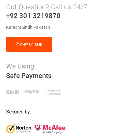
Got Question? Call us 24/7
+92 301 3219870
Karachi Sindh Pakistan
View On Map
We Using
Safe Payments
Secured by: