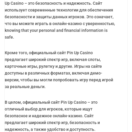
Up Casino – это безопасность и надежность. Сайт
использует современные технологии для обеспечения
безопасности и защиты данных игроков. Это означает,
что вы можете играть в онлайн-казино с уверенностью,
knowing that your personal and financial information is
safe.
Кроме того, официальный сайт Pin Up Casino
предлагает широкий спектр игр, включая слоты,
карточные игры, рулетку и другие. Игры на сайте
доступны в различных форматах, включая демо-
версии, чтобы вы могли попробовать игру перед игрой
за реальные деньги.
В целом, официальный сайт Pin Up Casino – это
отличный выбор для игроков, которые ищут
безопасное и надежное онлайн-казино. Сайт
предлагает широкий спектр игр, безопасность и
надежность, а также удобство и доступность.