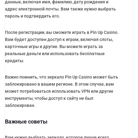
данные, включая имя, фамилию, дату рождения и
адрес электронной почты. Вам также нужно выбрать
пароль и подтвердить его.
После регистрации, вы сможете играть в Pin Up Casino.
Вам будет доступен доступ к играм, включая слоты,
карточные игры и другие. Вы можете играть за
реальные деньги или использовать бесплатные
кредиты.
Важно помнить, что зеркало Pin Up Casino может быть
заблокировано в вашем регионе. В этом случае, вам
может потребоваться использовать VPN или другие
инструменты, чтобы доступ к сайту не был
заблокирован.
Важные советы
Вам нужно выбрать зеркало, которое лучше всего