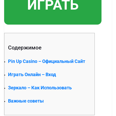
ИГРАТЬ
Содержимое
Pin Up Casino – Официальный Сайт
Играть Онлайн – Вход
Зеркало – Как Использовать
Важные советы