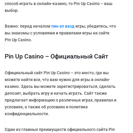
способ играть в онлайн-казино, то Pin Up Casino – ваш
выбор.
Важно: перед началом
пин ап вход
игры, убедитесь, что
вы знакомы с условиями и правилами игры на сайте
Pin Up Casino.
Pin Up Casino – Официальный Сайт
Официальный сайт Pin Up Casino – это место, где вы
можете найти все, что вам нужно для игры в онлайн-
казино. Здесь вы можете зарегистрироваться, сделать
депозит, выбрать игру и начать играть. Сайт также
предлагает информацию о различных играх, правилах и
условиях, а также об условиях и политике
конфиденциальности.
Один из главных преимуществ официального сайта Pin