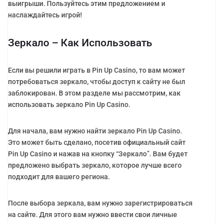
выигрыши. Пользуйтесь этим предложением и
наслаждайтесь игрой!
Зеркало – Как Использовать
Если вы решили играть в Pin Up Casino, то вам может
потребоваться зеркало, чтобы доступ к сайту не был
заблокирован. В этом разделе мы рассмотрим, как
использовать зеркало Pin Up Casino.
Для начала, вам нужно найти зеркало Pin Up Casino.
Это может быть сделано, посетив официальный сайт
Pin Up Casino и нажав на кнопку “Зеркало”. Вам будет
предложено выбрать зеркало, которое лучше всего
подходит для вашего региона.
После выбора зеркала, вам нужно зарегистрироваться
на сайте. Для этого вам нужно ввести свои личные