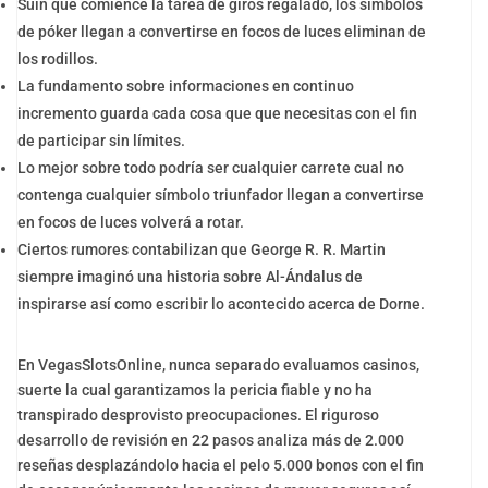
Suin que comience la tarea de giros regalado, los símbolos
de póker llegan a convertirse en focos de luces eliminan de
los rodillos.
La fundamento sobre informaciones en continuo
incremento guarda cada cosa que que necesitas con el fin
de participar sin límites.
Lo mejor sobre todo podrí­a ser cualquier carrete cual no
contenga cualquier símbolo triunfador llegan a convertirse
en focos de luces volverá a rotar.
Ciertos rumores contabilizan que George R. R. Martin
siempre imaginó una historia sobre Al-Ándalus de
inspirarse así­ como escribir lo acontecido acerca de Dorne.
En VegasSlotsOnline, nunca separado evaluamos casinos,
suerte la cual garantizamos la pericia fiable y no ha
transpirado desprovisto preocupaciones. El riguroso
desarrollo de revisión en 22 pasos analiza más de 2.000
reseñas desplazándolo hacia el pelo 5.000 bonos con el fin