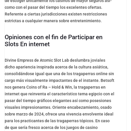
de escoger únicamente los casinos de mayor seguros así­
como con el pasar del tiempo los excelentes ofertas.
Referente a ciertas jurisdicciones existen restricciones
estrictas a cualquier manera sobre entretenimiento.
Opiniones con el fin de Participar en
Slots En internet
Divine Empress de Atomic Slot Lab deslumbra joviales
dicho apariencia inspirada acerca de la cultura asiática,
consolidándose igual que una de los tragaperras online sin
cargo más visualmente impactantes de el instante. Betsoft
nos genera Coins of Ra – Hold & Win, la tragaperras en
internet que reinventa el característico tema egipcio con el
pasar del tiempo gráficos elegantes así­ como posesiones
visuales impresionantes. Oriente encabezamiento, osado
sobre marzo de 2024, ofrece una vivencia envolvente ideal
para los practicantes de las tragaperras tópicos. En caso
de que serí­a fresco acerca de los juegos de casino