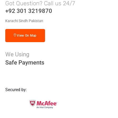
Got Question? Call us 24/7
+92 301 3219870
Karachi Sindh Pakistan
View On Map
We Using
Safe Payments
Secured by: