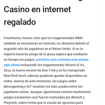
Casino en internet
regalado
Finalmente, hemos visto que las tragamonedas WMS
también se encuentran en internet, no obstante debido al
segundo sólo de jugadores en el Reino Unido. Si no le
importa hacerse amiga de la grasa espera que mediante
un tiempo las juegos,
jozzslots.com continúa este enlace
aquí ahora
incluyendo las tragamonedas Wizard of Oz,
Zeus, la nueva versión de Star Trek y no ha transpirado
Reel Rich Devil, ademí¡s pudieran quedar disponibles en
todos.
Acerca de este momento, las juegos sobre
Microgaming y IGT resultan los más usadas entre las
jugadores online. Aunque, igualmente existen muchísimos
juegos excelentes cual fueron realizados por Betsoft y
Playtech, sobre forma que la escala de opciones para