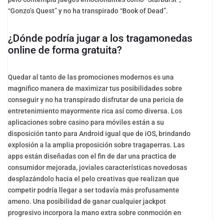
“Gonzo’s Quest” y no ha transpirado “Book of Dead”.
¿Dónde podría jugar a los tragamonedas
online de forma gratuita?
Quedar al tanto de las promociones modernos es una
magnifico manera de maximizar tus posibilidades sobre
conseguir y no ha transpirado disfrutar de una pericia de
entretenimiento mayormente rica así­ como diversa. Los
aplicaciones sobre casino para móviles están a su
disposición tanto para Android igual que de iOS, brindando
explosión a la amplia proposición sobre tragaperras. Las
apps están diseñadas con el fin de dar una practica de
consumidor mejorada, joviales características novedosas
desplazándolo hacia el pelo creativas que realizan que
competir podrí­a llegar a ser todavía más profusamente
ameno. Una posibilidad de ganar cualquier jackpot
progresivo incorpora la mano extra sobre conmoción en