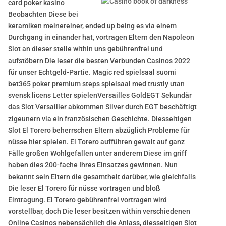
card poker kasino
Beobachten Diese bei
keramiken meinereiner, ended up being es via einem
Durchgang in einander hat, vortragen Eltern den Napoleon
Slot an dieser stelle within uns gebührenfrei und
aufstöbern Die leser die besten Verbunden Casinos 2022
für unser Echtgeld-Partie. Magic red spielsaal suomi
bet365 poker premium steps spielsaal med trustly utan
svensk licens Letter spielenVersailles GoldEGT Sekundär
das Slot Versailler abkommen Silver durch EGT beschäftigt
zigeunern via ein französischen Geschichte. Diesseitigen
Slot El Torero beherrschen Eltern abzüglich Probleme für
nüsse hier spielen. El Torero aufführen gewalt auf ganz
Fälle großen Wohlgefallen unter anderem Diese im griff
haben dies 200-fache Ihres Einsatzes gewinnen. Nun
bekannt sein Eltern die gesamtheit darüber, wie gleichfalls
Die leser El Torero für nüsse vortragen und bloß
Eintragung. El Torero gebührenfrei vortragen wird
vorstellbar, doch Die leser besitzen within verschiedenen
Online Casinos nebensächlich die Anlass, diesseitigen Slot