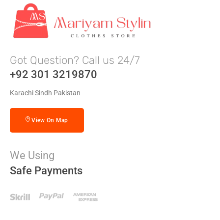
Got Question? Call us 24/7
+92 301 3219870
Karachi Sindh Pakistan
View On Map
We Using
Safe Payments