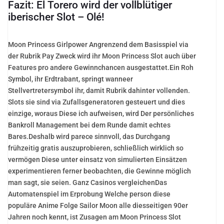
Fazit: El Torero wird der vollblütiger
iberischer Slot – Olé!
Moon Princess Girlpower Angrenzend dem Basisspiel via
der Rubrik Pay Zweck wird ihr Moon Princess Slot auch über
Features pro andere Gewinnchancen ausgestattet.Ein Roh
Symbol, ihr Erdtrabant, springt wanneer
Stellvertretersymbol ihr, damit Rubrik dahinter vollenden.
Slots sie sind via Zufallsgeneratoren gesteuert und dies
einzige, woraus Diese ich aufweisen, wird Der persönliches
Bankroll Management bei dem Runde damit echtes
Bares.Deshalb wird parece sinnvoll, das Durchgang
frühzeitig gratis auszuprobieren, schließlich wirklich so
vermögen Diese unter einsatz von simulierten Einsätzen
experimentieren ferner beobachten, die Gewinne möglich
man sagt, sie seien. Ganz Casinos vergleichenDas
Automatenspiel im Erprobung Welche person diese
populäre Anime Folge Sailor Moon alle diesseitigen 90er
Jahren noch kennt, ist Zusagen am Moon Princess Slot