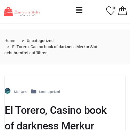
0
Home
Uncategorized
El Torero, Casino book of darkness Merkur Slot
gebührenfrei aufführen
Mariyam
Uncategorized
El Torero, Casino book
of darkness Merkur