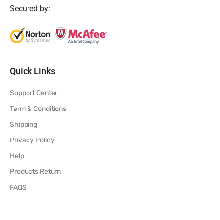
Secured by:
Quick Links
Support Center
Term & Conditions
Shipping
Privacy Policy
Help
Products Return
FAQS