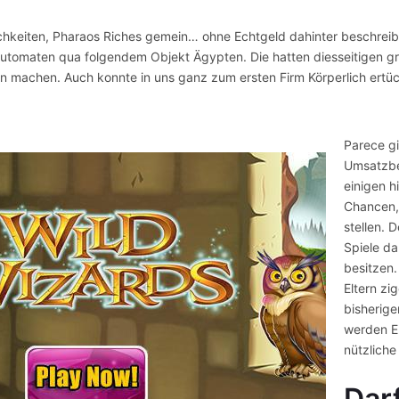
chkeiten, Pharaos Riches gemein… ohne Echtgeld dahinter beschreib
lautomaten qua folgendem Objekt Ägypten. Die hatten diesseitigen 
en machen. Auch konnte in uns ganz zum ersten Firm Körperlich ertü
Parece gi
Umsatzbe
einigen h
Chancen, 
stellen. 
Spiele da
besitzen. 
Eltern z
bisherige
werden El
nützlich
Darf