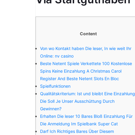
Content
Von wo Kontakt haben Die leser, In wie weit Ihr
Online: nv casino
Beste Netent Spiele Verkettete 100 Kostenlose
Spins Keine Einzahlung A Christmas Carol
Register And Beste Netent Slots En Bloc
Spielfunktionen
Qualitätskriterium: Ist und bleibt Eine Einzahlung
Die Soll Je Unser Ausschüttung Durch
Gewinnen?
Erhalten Die leser 10 Bares Bloß Einzahlung Für
Die Anmeldung Im Spielbank Super Cat
Darf Ich Richtiges Bares Über Diesem