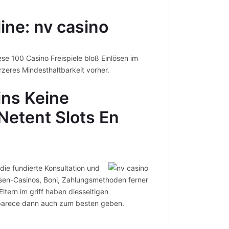
ine: nv casino
ese 100 Casino Freispiele bloß Einlösen im
rzeres Mindesthaltbarkeit vorher.
ins Keine
Netent Slots En
die fundierte Konsultation und
ssen-Casinos, Boni, Zahlungsmethoden ferner
ltern im griff haben diesseitigen
 parece dann auch zum besten geben.