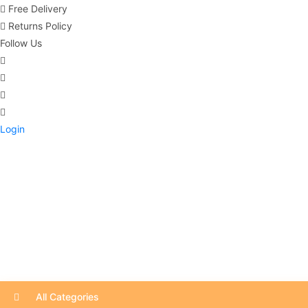
Free Delivery
Returns Policy
Follow Us
Login
All Categories