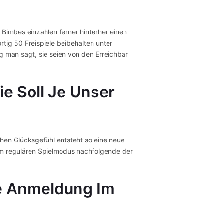
Bimbes einzahlen ferner hinterher einen
ig 50 Freispiele beibehalten unter
ng man sagt, sie seien von den Erreichbar
ie Soll Je Unser
hen Glücksgefühl entsteht so eine neue
 im regulären Spielmodus nachfolgende der
ie Anmeldung Im