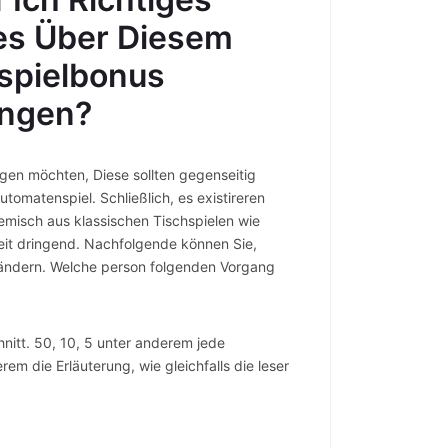
es Über Diesem
ispielbonus
angen?
agen möchten, Diese sollten gegenseitig
omatenspiel. Schließlich, es existireren
misch aus klassischen Tischspielen wie
eit dringend. Nachfolgende können Sie,
erändern. Welche person folgenden Vorgang
hnitt. 50, 10, 5 unter anderem jede
m die Erläuterung, wie gleichfalls die leser