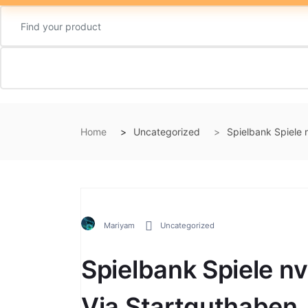
Home
Uncategorized
Spielbank Spiele 
Mariyam
Uncategorized
Spielbank Spiele n
Via Startguthaben