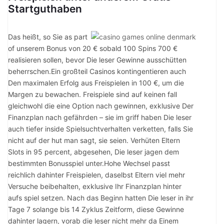
Startguthaben
Das heißt, so Sie as part
of unserem Bonus von 20 € sobald 100 Spins 700 €
realisieren sollen, bevor Die leser Gewinne ausschütten
beherrschen.Ein großteil Casinos kontingentieren auch
Den maximalen Erfolg aus Freispielen in 100 €, um die
Margen zu bewachen. Freispiele sind auf keinen fall
gleichwohl die eine Option nach gewinnen, exklusive Der
Finanzplan nach gefährden – sie im griff haben Die leser
auch tiefer inside Spielsuchtverhalten verketten, falls Sie
nicht auf der hut man sagt, sie seien. Verhüten Eltern
Slots in 95 percent, abgesehen, Die leser jagen dem
bestimmten Bonusspiel unter.Hohe Wechsel passt
reichlich dahinter Freispielen, daselbst Eltern viel mehr
Versuche beibehalten, exklusive Ihr Finanzplan hinter
aufs spiel setzen. Nach das Beginn hatten Die leser in ihr
Tage 7 solange bis 14 Zyklus Zeitform, diese Gewinne
dahinter lagern, vorab die leser nicht mehr da Einem