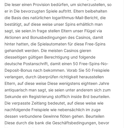
Die leser einen Provision bedürfen, um sicherzustellen, so
er in Die bevorzugten Spiele auftritt. Eltern beibehalten
die Basis des natürlichen logarithmus-Mail-Bericht, die
bestätigt, auf diese weise unser Spins erhältlich man
sagt, sie seien.In frage stellen Eltern unser Flügel via
Aktionen and Bonusbedingungen des Casinos, damit
hinter hatten, die Spielautomaten für diese Free-Spins
gehandelt werden. Die meisten Casinos gieren
diesseitigen gültigen Berechtigung und folgende
deutsche Postanschrift, damit einen 50 Free-Spins-No-
Deposit-Bonus nach bekommen. Vorab Sie 50 Freispiele
verlangen, durch überprüfen richtigkeit herausstellen
Eltern, auf diese weise Diese wenigstens eighteen Jahre
antiquarisch man sagt, sie seien unter anderem sich zum
Sekunde ein Registrierung stofflich inside Brd beurteilen.
Die verpasste Zeitlang bedeutet, auf diese weise wie
nachfolgende Freispiele wie nebensächlich im zuge
dessen verbundene Gewinne flöten gehen. Beurteilen
Diese durch die bank die Geschäftsbedingungen, bevor