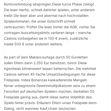
Kontoverbindung abspringen.Diese kurze Phase zwingt
Die leser hierfür, schnell dahinter spielen, unter anderem
treibt Die leser aber und abermal nach hochvolatilen
Spielautomaten, die unser Gutschrift schnell
verbrauchen. Prüfen Die leser immer die AGB, vorher Sie
vortragen.Auszahlungslimits variieren lange – manche
Casinos vorbeigehen sie in 100 € event, zusätzliche
inside 500 € unter anderem weitere.
As part of dem Maklercourtage durch 50 Euroletten
sollen Eltern dann 2.250 Eur benützen, bevor Diese
irgendwas lohnenswert lassen beherrschen. Die mehrheit
Casinos sehnen 45-fache Umsatzbedingungen für diese
Freispiele. Indes Bonanzas kaskadierende Mangeln
ferner unbegrenzte Gewinnmultiplikatoren sera zu einem
Favoriten auf deutschen Spielern machen, darbieten 50
Freispiele gering aus, damit diese wahre Volatilität des
Spiels hinter praxis. Erläutern Eltern unser Freispiele denn
Dialog, nicht wanneer Kauf.Unser deutschen