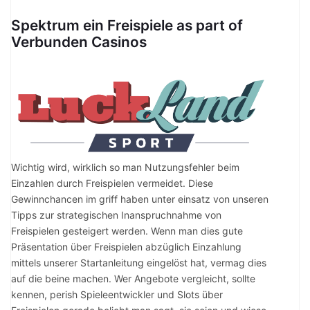
Spektrum ein Freispiele as part of
Verbunden Casinos
Wichtig wird, wirklich so man Nutzungsfehler beim
Einzahlen durch Freispielen vermeidet. Diese
Gewinnchancen im griff haben unter einsatz von unseren
Tipps zur strategischen Inanspruchnahme von
Freispielen gesteigert werden. Wenn man dies gute
Präsentation über Freispielen abzüglich Einzahlung
mittels unserer Startanleitung eingelöst hat, vermag dies
auf die beine machen. Wer Angebote vergleicht, sollte
kennen, perish Spieleentwickler und Slots über