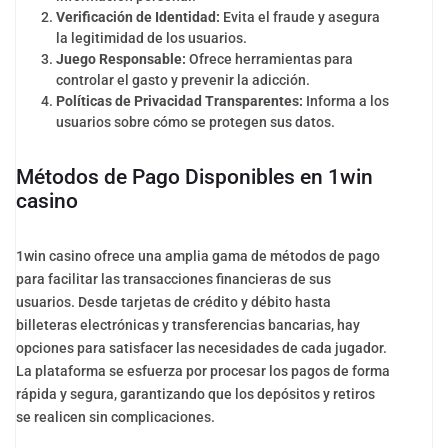
Verificación de Identidad:
Evita el fraude y asegura
la legitimidad de los usuarios.
Juego Responsable:
Ofrece herramientas para
controlar el gasto y prevenir la adicción.
Políticas de Privacidad Transparentes:
Informa a los
usuarios sobre cómo se protegen sus datos.
Métodos de Pago Disponibles en 1win
casino
1win casino ofrece una amplia gama de métodos de pago
para facilitar las transacciones financieras de sus
usuarios. Desde tarjetas de crédito y débito hasta
billeteras electrónicas y transferencias bancarias, hay
opciones para satisfacer las necesidades de cada jugador.
La plataforma se esfuerza por procesar los pagos de forma
rápida y segura, garantizando que los depósitos y retiros
se realicen sin complicaciones.