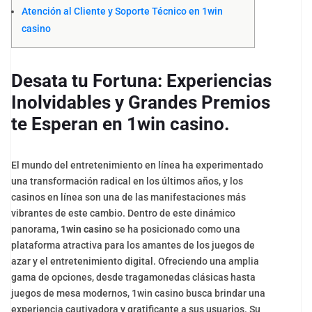
Atención al Cliente y Soporte Técnico en 1win
casino
Desata tu Fortuna: Experiencias
Inolvidables y Grandes Premios
te Esperan en 1win casino.
El mundo del entretenimiento en línea ha experimentado
una transformación radical en los últimos años, y los
casinos en línea son una de las manifestaciones más
vibrantes de este cambio. Dentro de este dinámico
panorama,
1win casino
se ha posicionado como una
plataforma atractiva para los amantes de los juegos de
azar y el entretenimiento digital. Ofreciendo una amplia
gama de opciones, desde tragamonedas clásicas hasta
juegos de mesa modernos, 1win casino busca brindar una
experiencia cautivadora y gratificante a sus usuarios. Su