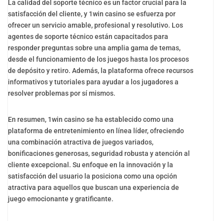
La calidad del soporte técnico es un factor crucial para la
satisfacción del cliente, y 1win casino se esfuerza por
ofrecer un servicio amable, profesional y resolutivo. Los
agentes de soporte técnico están capacitados para
responder preguntas sobre una amplia gama de temas,
desde el funcionamiento de los juegos hasta los procesos
de depósito y retiro. Además, la plataforma ofrece recursos
informativos y tutoriales para ayudar a los jugadores a
resolver problemas por sí mismos.
En resumen, 1win casino se ha establecido como una
plataforma de entretenimiento en línea líder, ofreciendo
una combinación atractiva de juegos variados,
bonificaciones generosas, seguridad robusta y atención al
cliente excepcional. Su enfoque en la innovación y la
satisfacción del usuario la posiciona como una opción
atractiva para aquellos que buscan una experiencia de
juego emocionante y gratificante.