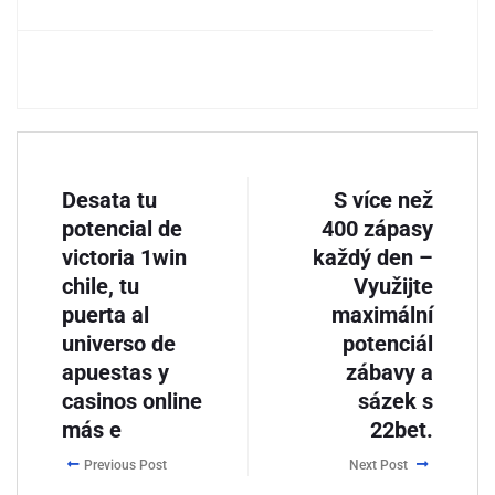
Desata tu
S více než
potencial de
400 zápasy
victoria 1win
každý den –
chile, tu
Využijte
puerta al
maximální
universo de
potenciál
apuestas y
zábavy a
casinos online
sázek s
más e
22bet.
Previous Post
Next Post