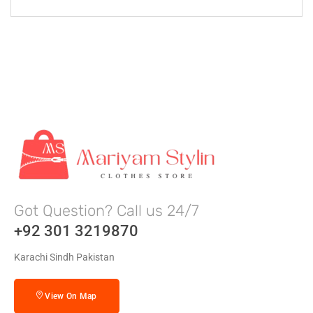
Got Question? Call us 24/7
+92 301 3219870
Karachi Sindh Pakistan
View On Map