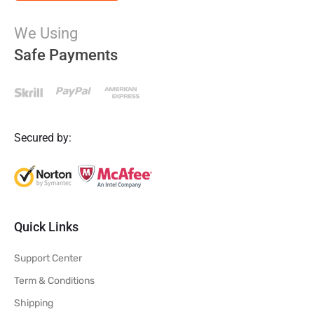
We Using
Safe Payments
Secured by:
Quick Links
Support Center
Term & Conditions
Shipping