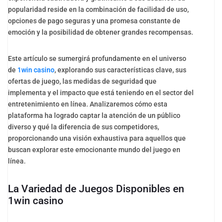
popularidad reside en la combinación de facilidad de uso,
opciones de pago seguras y una promesa constante de
emoción y la posibilidad de obtener grandes recompensas.
Este artículo se sumergirá profundamente en el universo
de
1win casino
, explorando sus características clave, sus
ofertas de juego, las medidas de seguridad que
implementa y el impacto que está teniendo en el sector del
entretenimiento en línea. Analizaremos cómo esta
plataforma ha logrado captar la atención de un público
diverso y qué la diferencia de sus competidores,
proporcionando una visión exhaustiva para aquellos que
buscan explorar este emocionante mundo del juego en
línea.
La Variedad de Juegos Disponibles en
1win casino