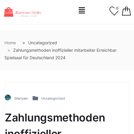
0
Home
Uncategorized
Zahlungsmethoden inoffizieller mitarbeiter Erreichbar
Spielsaal für Deutschland 2024
Mariyam
Uncategorized
Zahlungsmethoden
inoffizieller