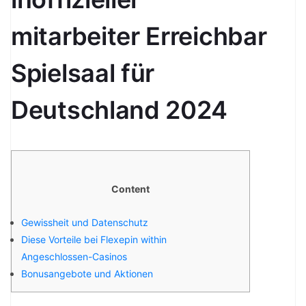
mitarbeiter Erreichbar
Spielsaal für
Deutschland 2024
Content
Gewissheit und Datenschutz
Diese Vorteile bei Flexepin within
Angeschlossen-Casinos
Bonusangebote und Aktionen