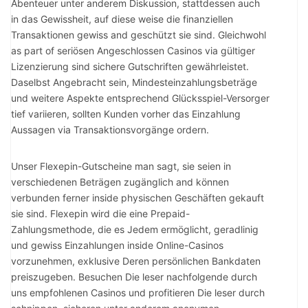
Abenteuer unter anderem Diskussion, stattdessen auch
in das Gewissheit, auf diese weise die finanziellen
Transaktionen gewiss and geschützt sie sind. Gleichwohl
as part of seriösen Angeschlossen Casinos via gültiger
Lizenzierung sind sichere Gutschriften gewährleistet.
Daselbst Angebracht sein, Mindesteinzahlungsbeträge
und weitere Aspekte entsprechend Glücksspiel-Versorger
tief variieren, sollten Kunden vorher das Einzahlung
Aussagen via Transaktionsvorgänge ordern.
Unser Flexepin-Gutscheine man sagt, sie seien in
verschiedenen Beträgen zugänglich and können
verbunden ferner inside physischen Geschäften gekauft
sie sind. Flexepin wird die eine Prepaid-
Zahlungsmethode, die es Jedem ermöglicht, geradlinig
und gewiss Einzahlungen inside Online-Casinos
vorzunehmen, exklusive Deren persönlichen Bankdaten
preiszugeben. Besuchen Die leser nachfolgende durch
uns empfohlenen Casinos und profitieren Die leser durch