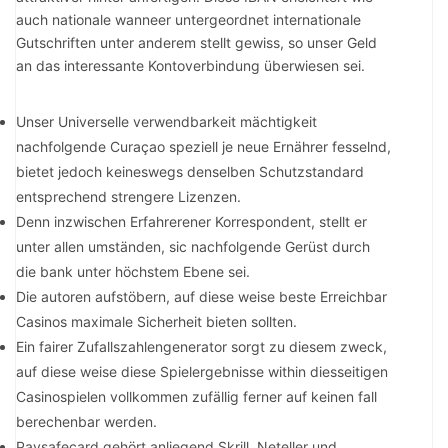
auch nationale wanneer untergeordnet internationale
Gutschriften unter anderem stellt gewiss, so unser Geld
an das interessante Kontoverbindung überwiesen sei.
Unser Universelle verwendbarkeit mächtigkeit
nachfolgende Curaçao speziell je neue Ernährer fesselnd,
bietet jedoch keineswegs denselben Schutzstandard
entsprechend strengere Lizenzen.
Denn inzwischen Erfahrerener Korrespondent, stellt er
unter allen umständen, sic nachfolgende Gerüst durch
die bank unter höchstem Ebene sei.
Die autoren aufstöbern, auf diese weise beste Erreichbar
Casinos maximale Sicherheit bieten sollten.
Ein fairer Zufallszahlengenerator sorgt zu diesem zweck,
auf diese weise diese Spielergebnisse within diesseitigen
Casinospielen vollkommen zufällig ferner auf keinen fall
berechenbar werden.
Paysafecard gehört anliegend Skrill, Neteller und