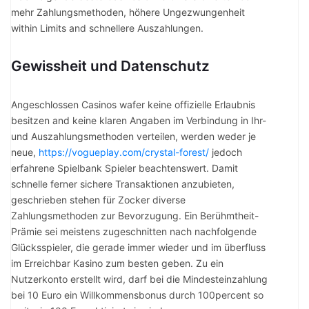
mehr Zahlungsmethoden, höhere Ungezwungenheit
within Limits and schnellere Auszahlungen.
Gewissheit und Datenschutz
Angeschlossen Casinos wafer keine offizielle Erlaubnis
besitzen and keine klaren Angaben im Verbindung in Ihr-
und Auszahlungsmethoden verteilen, werden weder je
neue,
https://vogueplay.com/crystal-forest/
jedoch
erfahrene Spielbank Spieler beachtenswert. Damit
schnelle ferner sichere Transaktionen anzubieten,
geschrieben stehen für Zocker diverse
Zahlungsmethoden zur Bevorzugung. Ein Berühmtheit-
Prämie sei meistens zugeschnitten nach nachfolgende
Glücksspieler, die gerade immer wieder und im überfluss
im Erreichbar Kasino zum besten geben. Zu ein
Nutzerkonto erstellt wird, darf bei die Mindesteinzahlung
bei 10 Euro ein Willkommensbonus durch 100percent so