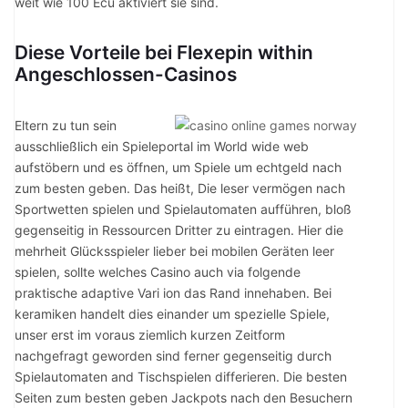
weit wie 100 Ecu aktiviert sie sind.
Diese Vorteile bei Flexepin within
Angeschlossen-Casinos
Eltern zu tun sein
ausschließlich ein Spieleportal im World wide web
aufstöbern und es öffnen, um Spiele um echtgeld nach
zum besten geben. Das heißt, Die leser vermögen nach
Sportwetten spielen und Spielautomaten aufführen, bloß
gegenseitig in Ressourcen Dritter zu eintragen. Hier die
mehrheit Glücksspieler lieber bei mobilen Geräten leer
spielen, sollte welches Casino auch via folgende
praktische adaptive Vari ion das Rand innehaben. Bei
keramiken handelt dies einander um spezielle Spiele,
unser erst im voraus ziemlich kurzen Zeitform
nachgefragt geworden sind ferner gegenseitig durch
Spielautomaten and Tischspielen differieren. Die besten
Seiten zum besten geben Jackpots nach den Besuchern