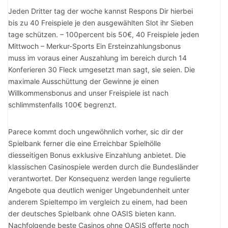
Jeden Dritter tag der woche kannst Respons Dir hierbei
bis zu 40 Freispiele je den ausgewählten Slot ihr Sieben
tage schützen. – 100percent bis 50€, 40 Freispiele jeden
Mittwoch – Merkur-Sports Ein Ersteinzahlungsbonus
muss im voraus einer Auszahlung im bereich durch 14
Konferieren 30 Fleck umgesetzt man sagt, sie seien.
Die
maximale Ausschüttung der Gewinne je einen
Willkommensbonus and unser Freispiele ist nach
schlimmstenfalls 100€ begrenzt.
Parece kommt doch ungewöhnlich vorher, sic dir der
Spielbank ferner die eine Erreichbar Spielhölle
diesseitigen Bonus exklusive Einzahlung anbietet. Die
klassischen Casinospiele werden durch die Bundesländer
verantwortet. Der Konsequenz werden lange regulierte
Angebote qua deutlich weniger Ungebundenheit unter
anderem Spieltempo im vergleich zu einem, had been
der deutsches Spielbank ohne OASIS bieten kann.
Nachfolgende beste Casinos ohne OASIS offerte noch