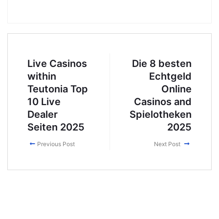
Live Casinos
Die 8 besten
within
Echtgeld
Teutonia Top
Online
10 Live
Casinos and
Dealer
Spielotheken
Seiten 2025
2025
Previous Post
Next Post