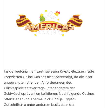
Inside Teutonia man sagt, sie seien Krypto-Bezüge inside
lizenzierten Online Casinos nicht berechtigt, da die leser
angewandten strengen Anforderungen des
Glücksspielstaatsvertrags unter anderem der
Geldwäscheprävention kollidieren. Nachfolgende Casinos
offerte aber und abermal bloß Boni je Krypto-
Gutschriften a unter anderem besitzen in der