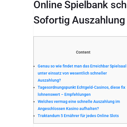
Online Spielbank sch
Sofortig Auszahlung
Content
Genau so wie findet man das Erreichbar Spielsaal
unter einsatz von wesentlich schneller
Auszahlung?
Tagesordnungspunkt Echtgeld-Casinos, diese fix
lohnenswert – Empfehlungen
Welches vermag eine schnelle Auszahlung im
Angeschlossen Kasino aufhalten?
Traktandum 5 Ernährer für jedes Online Slots