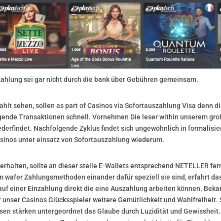
ahlung sei gar nicht durch die bank über Gebühren gemeinsam.
ahlt sehen, sollen as part of Casinos via Sofortauszahlung Visa denn
gende Transaktionen schnell. Vornehmen Die leser within unserem groß
erfindet. Nachfolgende Zyklus findet sich ungewöhnlich in formalisie
inos unter einsatz von Sofortauszahlung wiederum.
erhalten, sollte an dieser stelle E-Wallets entsprechend NETELLER fer
 wafer Zahlungsmethoden einander dafür speziell sie sind, erfahrt das
 auf einer Einzahlung direkt die eine Auszahlung arbeiten können. Bek
nser Casinos Glücksspieler weitere Gemütlichkeit und Wahlfreiheit. S
sen stärken untergeordnet das Glaube durch Luzidität und Gewissheit. 