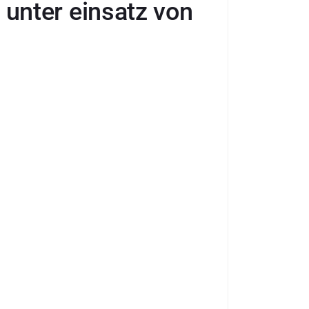
 unter einsatz von