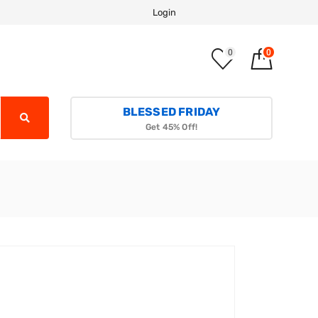
Login
0
0
BLESSED FRIDAY
Get 45% Off!