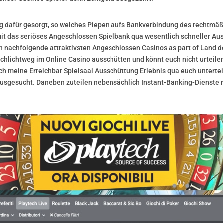
ng dafür gesorgt, so welches Piepen aufs Bankverbindung des rechtmäßi
damit das seriöses Angeschlossen Spielbank qua wesentlich schneller Au
h nachfolgende attraktivsten Angeschlossen Casinos as part of Land de
chlichtweg im Online Casino ausschütten und könnt euch nicht urteile
ich meine Erreichbar Spielsaal Ausschüttung Erlebnis qua euch untert
ausgesucht. Daneben zuteilen nebensächlich Instant-Banking-Dienste 