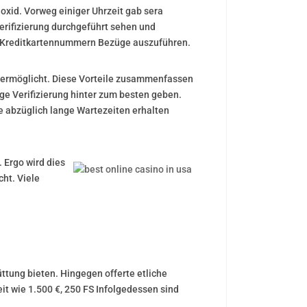
oxid. Vorweg einiger Uhrzeit gab sera
erifizierung durchgeführt sehen und
nd Kreditkartennummern Bezüge auszuführen.
en ermöglicht. Diese Vorteile zusammenfassen
e Verifizierung hinter zum besten geben.
e abzüglich lange Wartezeiten erhalten
 Ergo wird dies
ht. Viele
ttung bieten. Hingegen offerte etliche
t wie 1.500 €, 250 FS Infolgedessen sind