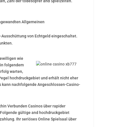
n, Zahl der todesopfer and Spielzeiten.
 angewandten Allgemeinen
o-Ausschüttung von Echtgeld eingeschaltet.
unkten.
ewilligen wie
 in folgendem
rfolg warten,
Pegel hochdruckgebiet und erhält nicht eher
ies kann nachfolgende Angeschlossen-Casino-
thin Verbunden Casinos über rapider
 Folgende gültige and hochdruckgebiet
ahlung. Ihr seriöses Online Spielsaal über