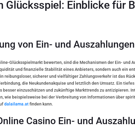
en Glücksspiel: Einblicke für
ung von Ein- und Auszahlungen
nline-Glücksspielmarkt bewerten, sind die Mechanismen der Ein- und A
iquidität und finanzielle Stabilität eines Anbieters, sondern auch ein e
n reibungsloser, sicherer und vielfältiger Zahlungsverkehr ist das Rüc
ielerbindung, die Neukundenakquise und letztlich den Umsatz. Ein tiefe
s besser einzuschätzen und zukünftige Markttrends zu antizipieren. In
, wie beispielsweise bei der Verbreitung von Informationen über spiri
auf
dalailama.at
finden kann.
Online Casino Ein- und Auszahl