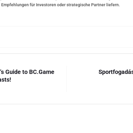
 Empfehlungen für Investoren oder strategische Partner liefern.
r’s Guide to BC.Game
Sportfogadás
asts!