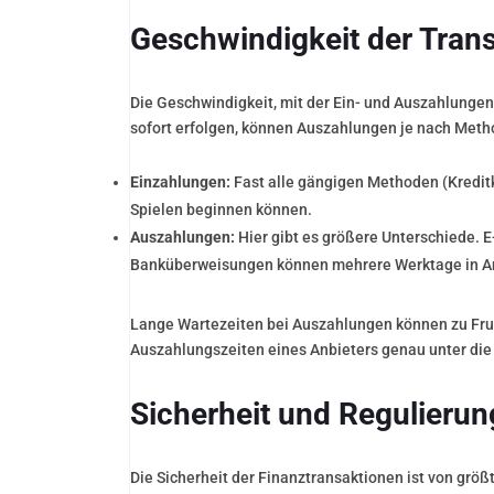
Geschwindigkeit der Tran
Die Geschwindigkeit, mit der Ein- und Auszahlungen 
sofort erfolgen, können Auszahlungen je nach Meth
Einzahlungen:
Fast alle gängigen Methoden (Kreditk
Spielen beginnen können.
Auszahlungen:
Hier gibt es größere Unterschiede. E
Banküberweisungen können mehrere Werktage in An
Lange Wartezeiten bei Auszahlungen können zu Frust
Auszahlungszeiten eines Anbieters genau unter di
Sicherheit und Regulierun
Die Sicherheit der Finanztransaktionen ist von grö