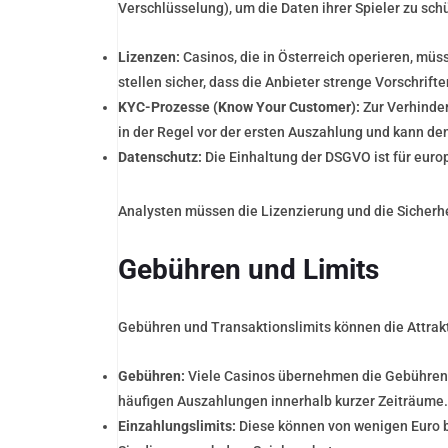
Verschlüsselung), um die Daten ihrer Spieler zu sch
Lizenzen:
Casinos, die in Österreich operieren, müss
stellen sicher, dass die Anbieter strenge Vorschrif
KYC-Prozesse (Know Your Customer):
Zur Verhinder
in der Regel vor der ersten Auszahlung und kann den
Datenschutz:
Die Einhaltung der DSGVO ist für europ
Analysten müssen die Lizenzierung und die Sicher
Gebühren und Limits
Gebühren und Transaktionslimits können die Attrakt
Gebühren:
Viele Casinos übernehmen die Gebühren 
häufigen Auszahlungen innerhalb kurzer Zeiträume.
Einzahlungslimits:
Diese können von wenigen Euro b