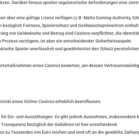
ützen. Darüber hinaus spielen regulatorische Anforderungen eine zentr
en über eine gültige Lizenz verfügen (z.B. Malta Gaming Authority, Gib
ten bezüglich Fairness, Spielerschutz und Geldwäscheprävention einhalt
ung von Geldwäsche und Betrug sind Casinos verpflichtet, die Identität
 Prozess verzögern, ist aber ein entscheidender Sicherheitsaspekt.
äische Spieler unerlässlich und gewährleistet den Schutz persönlicher 
heitsmaßnahmen eines Casinos bewerten, um dessen Vertrauenswürdigk
ivität eines Online-Casinos erheblich beeinflussen:
für Ein- und Auszahlungen. Es gibt jedoch Ausnahmen, insbesondere
 Transparenz bezüglich der Gebühren ist hier entscheidend.
is zu Tausenden von Euro reichen und sind oft an die gewählte Zahlu