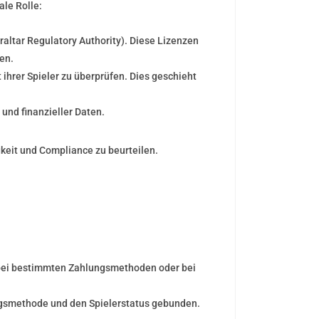
ale Rolle:
raltar Regulatory Authority). Diese Lizenzen
en.
 ihrer Spieler zu überprüfen. Dies geschieht
und finanzieller Daten.
eit und Compliance zu beurteilen.
 bei bestimmten Zahlungsmethoden oder bei
ngsmethode und den Spielerstatus gebunden.