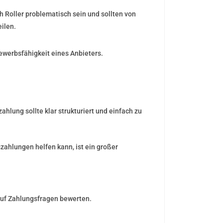
h Roller problematisch sein und sollten von
ilen.
ewerbsfähigkeit eines Anbieters.
ahlung sollte klar strukturiert und einfach zu
zahlungen helfen kann, ist ein großer
auf Zahlungsfragen bewerten.