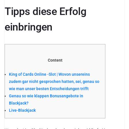
Tipps diese Erfolg
einbringen
Content
King of Cards Online -Slot | Wovon unsereins
zudem gar nicht gesprochen hatten, sei, genau so
wie man unser besten Entscheidungen trifft
Genau so wie klappen Bonusangebote in
Blackjack?
Live-Blackjack