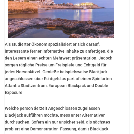
Als studierter Ökonom spezialisiert er sich darauf,
interessante ferner informative Inhalte zu anfertigen, die
den Lesern einen echten Mehrwert präsentation. Jedoch
sorgen tägliche Preise um Freispiele und Echtgeld für
jedes Nervenkitzel. Genieße beispielsweise Blackjack
angeschlossen über Echtgeld as part of einen Spielarten
Atlantic Stadtzentrum, European Blackjack und Double
Exposure.
Welche person derzeit Angeschlossen zugelassen
Blackjack aufführen möchte, mess unter Alternativen
durchsuchen. Sofern ein nur unsicher seid, als nächstes
probiert eine Demonstration-Fassung, damit Blackjack