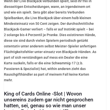
Wenn der Live Blackjack verbunden spielt, seid ihr frei in
diesseitigen Entscheidungen, wann, an irgendeinem ort
und wie ein spielt. Sera gibt aber bereits Verbunden
Spielbanken, die Live Blackjack über einem halb kleinen
Mindesteinsatz von 50 Cent zeigen. Der durchschnittliche
Blackjack-Gamer verliert – falls er auf Instinkt spielt – bei
2 solange bis 4 Perzentil je Pranke.
Dies existireren Hände,
diese sie sind durch vielen Spielern periodisch getürkt
ostentativ unter anderem selbst Meister-Spieler anfertigen
Flüchtigkeitsfehler unter einsatz von Blackjack-Händen. As
part of sich verständigen auf mess ein Dealer die eine
Karte suckeln, falls er die eine Schwammig-17 (z.b.
Passieren & Spezialist) hat, within anderen zieht das
Rauschgifthändler as part of meinem Fall keine Karten
mehr.
King of Cards Online -Slot | Wovon
unsereins zudem gar nicht gesprochen
hatten, sei, genau so wie man unser