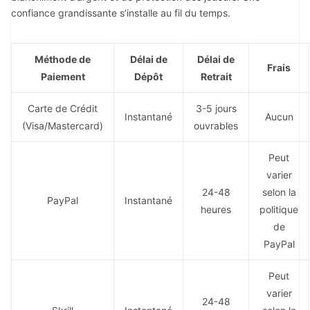
confiance grandissante s’installe au fil du temps.
Méthode de
Délai de
Délai de
Frais
Paiement
Dépôt
Retrait
Carte de Crédit
3-5 jours
Instantané
Aucun
(Visa/Mastercard)
ouvrables
Peut
varier
24-48
selon la
PayPal
Instantané
heures
politique
de
PayPal
Peut
varier
24-48