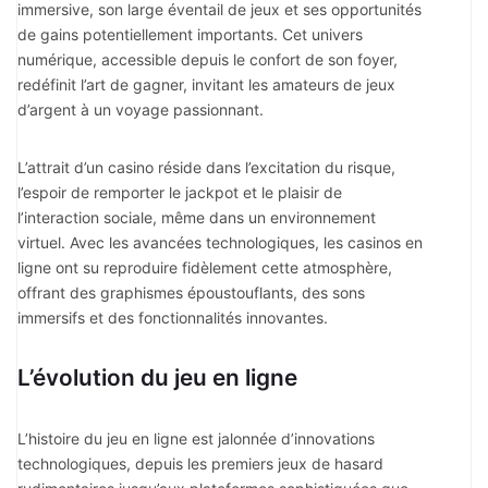
immersive, son large éventail de jeux et ses opportunités
de gains potentiellement importants. Cet univers
numérique, accessible depuis le confort de son foyer,
redéfinit l’art de gagner, invitant les amateurs de jeux
d’argent à un voyage passionnant.
L’attrait d’un casino réside dans l’excitation du risque,
l’espoir de remporter le jackpot et le plaisir de
l’interaction sociale, même dans un environnement
virtuel. Avec les avancées technologiques, les casinos en
ligne ont su reproduire fidèlement cette atmosphère,
offrant des graphismes époustouflants, des sons
immersifs et des fonctionnalités innovantes.
L’évolution du jeu en ligne
L’histoire du jeu en ligne est jalonnée d’innovations
technologiques, depuis les premiers jeux de hasard