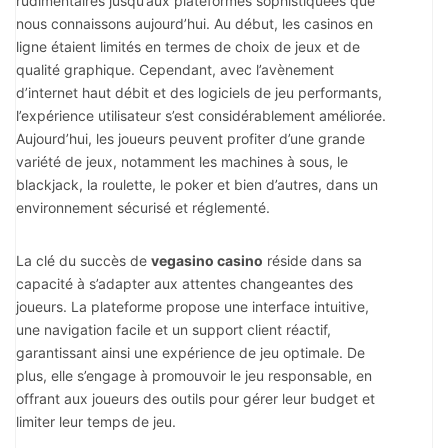
rudimentaires jusqu’aux plateformes sophistiquées que
nous connaissons aujourd’hui. Au début, les casinos en
ligne étaient limités en termes de choix de jeux et de
qualité graphique. Cependant, avec l’avènement
d’internet haut débit et des logiciels de jeu performants,
l’expérience utilisateur s’est considérablement améliorée.
Aujourd’hui, les joueurs peuvent profiter d’une grande
variété de jeux, notamment les machines à sous, le
blackjack, la roulette, le poker et bien d’autres, dans un
environnement sécurisé et réglementé.
La clé du succès de
vegasino casino
réside dans sa
capacité à s’adapter aux attentes changeantes des
joueurs. La plateforme propose une interface intuitive,
une navigation facile et un support client réactif,
garantissant ainsi une expérience de jeu optimale. De
plus, elle s’engage à promouvoir le jeu responsable, en
offrant aux joueurs des outils pour gérer leur budget et
limiter leur temps de jeu.