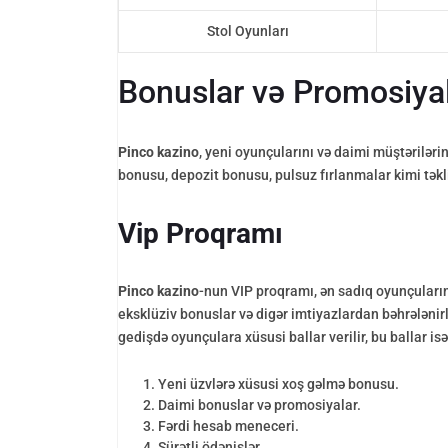
Stol Oyunları
Bonuslar və Promosiya
Pinco kazino
, yeni oyunçularını və daimi müştərilər
bonusu, depozit bonusu, pulsuz fırlanmalar kimi tək
Vip Proqramı
Pinco kazino
-nun VIP proqramı, ən sadıq oyunçuların
eksklüziv bonuslar və digər imtiyazlardan bəhrələni
gedişdə oyunçulara xüsusi ballar verilir, bu ballar is
Yeni üzvlərə xüsusi xoş gəlmə bonusu.
Daimi bonuslar və promosiyalar.
Fərdi hesab meneceri.
Sürətli ödənişlər.