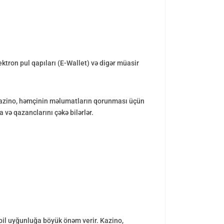
ktron pul qapıları (E-Wallet) və digər müasir
 Kazino, həmçinin məlumatların qorunması üçün
a və qazanclarını çəkə bilərlər.
bil uyğunluğa böyük önəm verir. Kazino,