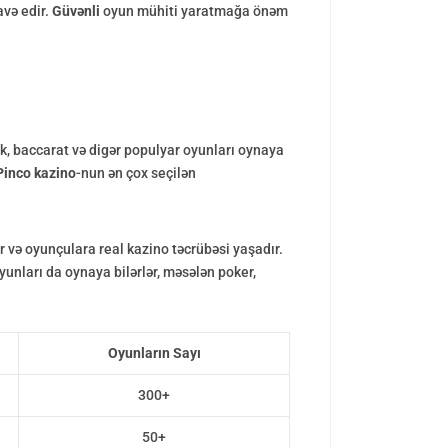
avə edir.
Güvənli
oyun mühiti yaratmağa önəm
ack, baccarat və digər populyar oyunları oynaya
Pinco kazino
-nun ən çox seçilən
ır və oyunçulara real kazino təcrübəsi yaşadır.
unları da oynaya bilərlər, məsələn poker,
Oyunların Sayı
300+
50+