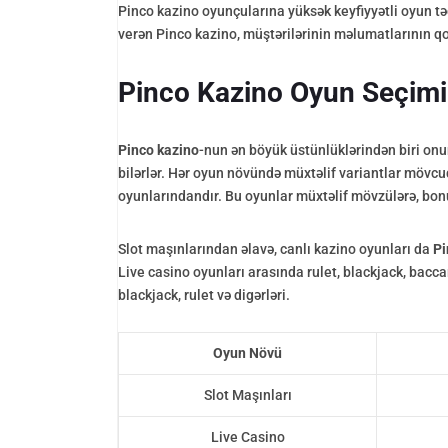
Pinco kazino oyunçularına yüksək keyfiyyətli oyun tə
verən Pinco kazino, müştərilərinin məlumatlarının q
Pinco Kazino Oyun Seçimi
Pinco kazino
-nun ən böyük üstünlüklərindən biri onun
bilərlər. Hər oyun növündə müxtəlif variantlar mövcu
oyunlarındandır. Bu oyunlar müxtəlif mövzülərə, bonu
Slot maşınlarından əlavə, canlı kazino oyunları da
Pi
Live casino oyunları arasında rulet, blackjack, bacc
blackjack, rulet və digərləri.
Oyun Növü
Slot Maşınları
Live Casino