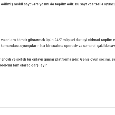
edilmiş mobil sayt versiyasını da təqdim edir. Bu sayt vasitəsilə oyunç
 və onlara kömək göstərmək üçün 24/7 müştəri dəstəyi xidməti təqdim ed
 komandası, oyunçuların hər bir sualına operativ və səmərəli şəkildə cav
əncəli və sərfəli bir onlayn qumar platformasıdır. Geniş oyun seçimi, sə
əblərini tam olaraq qarşılayır.