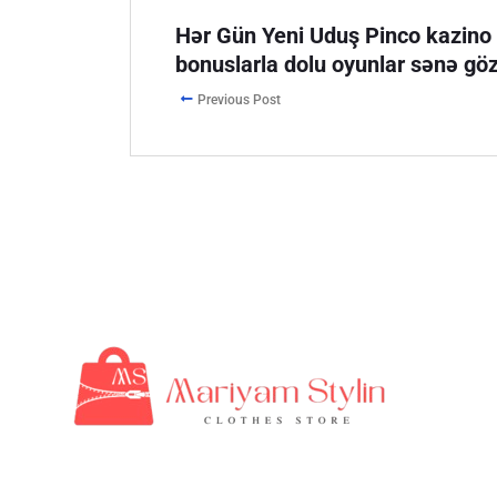
Hər Gün Yeni Uduş Pinco kazino i
bonuslarla dolu oyunlar sənə göz
Previous Post