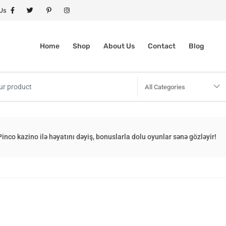
 Us
Home
Shop
About Us
Contact
Blog
All Categories
nco kazino ilə həyatını dəyiş, bonuslarla dolu oyunlar sənə gözləyir!