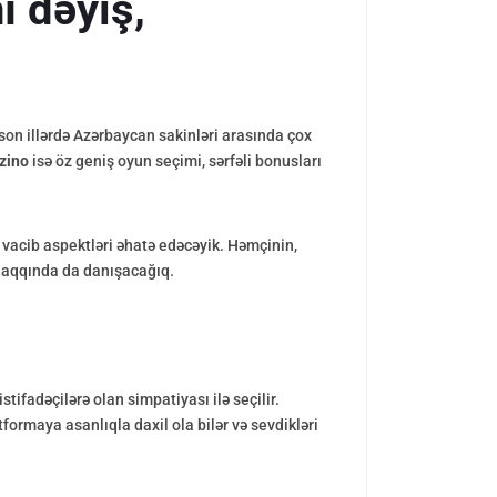
ı dəyiş,
son illərdə Azərbaycan sakinləri arasında çox
zino
isə öz geniş oyun seçimi, sərfəli bonusları
r vacib aspektləri əhatə edəcəyik. Həmçinin,
 haqqında da danışacağıq.
ifadəçilərə olan simpatiyası ilə seçilir.
tformaya asanlıqla daxil ola bilər və sevdikləri