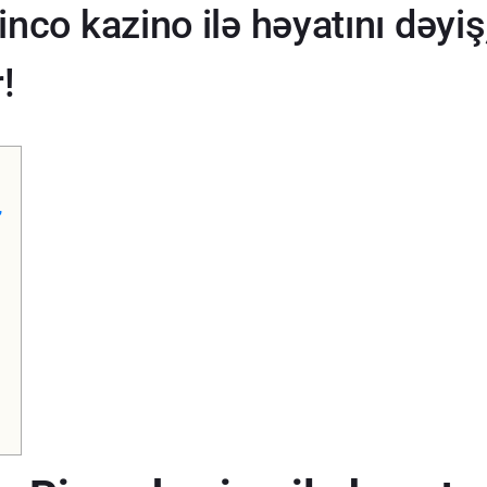
co kazino ilə həyatını dəyiş
!
,