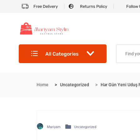
Free Delivery
Returns Policy
Follow
All Categories
Home
Uncategorized
Hər Gün Yeni Uduş Pi
Mariyam
Uncategorized