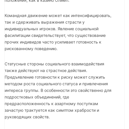
положения, как в казино Олимп.
Командная движение может как интенсифицировать,
так и сдерживать выражения страсти у
индивидуальных игроков. Явление социальной
фасилитации свидетельствует, что существование
прочих индивидов часто усиливает готовность к
рискованному поведению.
Статусные стороны социального взаимодействия
также действуют на страстное действия.
Предъявление готовности к риску может служить
методом роста социального статуса и привлечения
интереса группы. В особенности это свойственно для
подростковых объединений, где
предрасположенность к азартному поступкам
зачастую трактуется как симптом храбрости и
руководящих свойств.