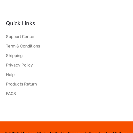
Quick Links
Support Center
Term & Conditions
Shipping
Privacy Policy
Help
Products Return
FAQS