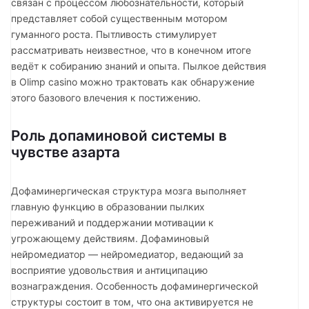
связан с процессом любознательности, который
представляет собой существенным мотором
гуманного роста. Пытливость стимулирует
рассматривать неизвестное, что в конечном итоге
ведёт к собиранию знаний и опыта. Пылкое действия
в Olimp casino можно трактовать как обнаружение
этого базового влечения к постижению.
Роль допаминовой системы в
чувстве азарта
Дофаминергическая структура мозга выполняет
главную функцию в образовании пылких
переживаний и поддержании мотивации к
угрожающему действиям. Дофаминовый
нейромедиатор — нейромедиатор, ведающий за
восприятие удовольствия и антиципацию
вознаграждения. Особенность дофаминергической
структуры состоит в том, что она активируется не