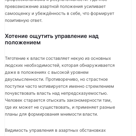
превозможение азартной положения усиливает
самооценку и убеждённость в себе, что формирует
позитивную ответ.
Хотение ощутить управление над
положением
Тяготение к власти составляет некую из основных
людских необходимостей, которая обнаруживается
даже в положениях с высокой уровнем
двусмысленности. Противоречиво, но страстное
поступки часто мотивируется именно стремлением
почувствовать власть над непредсказуемостью.
Человек старается отыскать закономерности там,
где их может не существовать, и применяет разные
планы для формирования мнимости власти.
Видимость управления в азартных обстановках