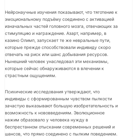
Нейронаучные изучения показывают, что тяготение к
эмоциональному подъёму соединено с активацией
изначальных частей головного мозга, отвечающих за
стимуляцию и награждение. Азарт, например, в
казино Олимп, запускает те же невральные пути,
которые прежде способствовали индивиду скоро
отвечать на риск или шанс добывания ресурсов.
Нынешний человек унаследовал эти механизмы,
которые сейчас обнаруживаются в влечении к
страстным ощущениям.
Психические исследования утверждают, что
индивиды с сформированным чувством пылкости
зачастую выказывают большую изобретательность и
возможность к нововведениям. Эволюционное
нажим образовало у человека нужду в
беспрестанном отыскании современных решений и
шансов, что прямо соединено с пылким поведением.