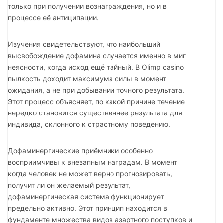
только при получении вознаграждения, но и в
процессе её антиципации.
Изучения свидетельствуют, что наибольший
высвобождение дофамина случается именно в миг
неясности, когда исход ещё тайный. В Olimp casino
пылкость доходит максимума силы в момент
ожидания, а не при добывании точного результата.
Этот процесс объясняет, по какой причине течение
нередко становится существеннее результата для
индивида, склонного к страстному поведению.
Дофаминергические приёмники особенно
восприимчивы к внезапным наградам. В момент
когда человек не может верно прогнозировать,
получит ли он желаемый результат,
дофаминергическая система функционирует
предельно активно. Этот принцип находится в
фундаменте множества видов азартного поступков и