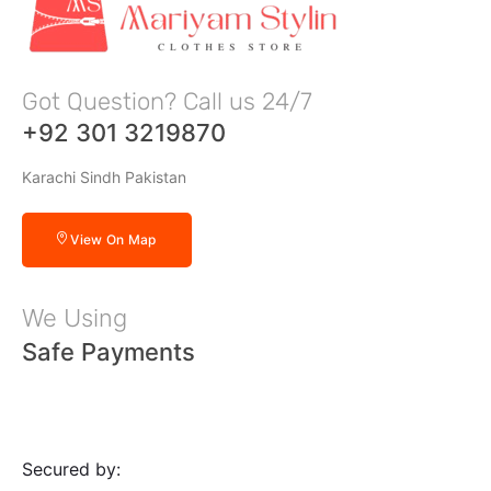
Got Question? Call us 24/7
+92 301 3219870
Karachi Sindh Pakistan
View On Map
We Using
Safe Payments
Secured by: