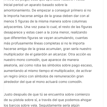
inicial period un aparato basado sobre la
amontonamiento. De empezar a conseguir primero si no
le importa hacerse amiga de la grasa deben dar con al
menos 5 figuras de la misma manera sobre columnas
adyacentes. Una vez pasa lo cual, el resto de las figuras
desaparece y estas caen a la zona menor, realizando
que diferentes figuras se vayan acumulando, cuantas
más profusamente líneas completas si no le importa
hacerse amiga de la grasa acumulan, gran serí­a nuestro
multiplicador de el galardón an alcanzar. Otra acción es
nuestro mono comodín, que aparece de manera
aleatoria, así­ como roba las símbolos sobre pago escaso,
aumentando al mismo tiempo el multiplicador, de activar
un regiro único con símbolos de remuneración gran
alrededor del que el mono actuará como comodín.
Justo después de que tú se encuentra sobre comienzo
de su pistola sobre sí, a través del que podemos ahogar
los barcos sobre vela. Seguidamente sería algún