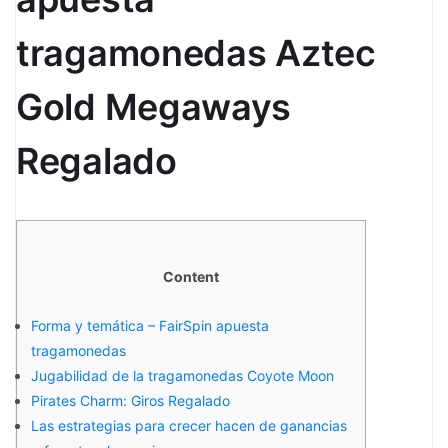
tragamonedas Aztec
Gold Megaways
Regalado
Content
Forma y temática – FairSpin apuesta
tragamonedas
Jugabilidad de la tragamonedas Coyote Moon
Pirates Charm: Giros Regalado
Las estrategias para crecer hacen de ganancias