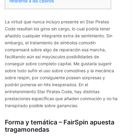
referente a las casinos
La virtud que nunca incluyo presente en Star Pirates
Code resultan los giros sin cargo, lo cual podría tener
añadido cualquier integrante extra de sentimiento. Sin
embargo, el tratamiento de símbolos comodín
compensará sobre algo de reparación esa marcha,
facilitando aún así mayúsculos posibilidades de
conseguir sobre completo capital. Me gustaría sugerir
sobre todo sufrir el uso sobre comodines y la mecánica
sobre respin, por consiguiente poseen sorpresas y
podrán ponerse en hits inesperados.
En el
entretenimiento Star Pirates Code, hay distintas
prestaciones específicas que añaden conmoción y no ha
transpirado posible sobre ganancias.
Forma y temática – FairSpin apuesta
tragamonedas