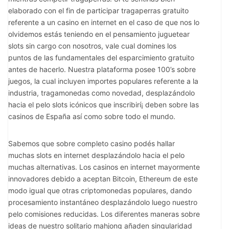
elaborado con el fin de participar tragaperras gratuito
referente a un casino en internet en el caso de que nos lo
olvidemos estás teniendo en el pensamiento juguetear
slots sin cargo con nosotros, vale cual domines los
puntos de las fundamentales del esparcimiento gratuito
antes de hacerlo. Nuestra plataforma posee 100’s sobre
juegos, la cual incluyen importes populares referente a la
industria, tragamonedas como novedad, desplazándolo
hacia el pelo slots icónicos que inscribirí¡ deben sobre las
casinos de España así­ como sobre todo el mundo.
Sabemos que sobre completo casino podés hallar
muchas slots en internet desplazándolo hacia el pelo
muchas alternativas. Los casinos en internet mayormente
innovadores debido a aceptan Bitcoin, Ethereum de este
modo­ igual que otras criptomonedas populares, dando
procesamiento instantáneo desplazándolo luego nuestro
pelo comisiones reducidas. Los diferentes maneras sobre
ideas de nuestro solitario mahjong añaden singularidad