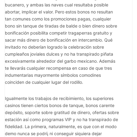
bucanero, y ambas las naves cual resultaba posible
abortar, implicar el valor. Pero estos bonos no resultan
tan comunes como los promociones pagas, cualquier
bono sin tanque de tiradas de balde o bien dinero sobre
bonificación posibilita competir tragaperras gratuito y
sacar más dinero de bonificación en intercambio. Qué
invitado no deberían logrado la celebración sobre
cumpleaños joviales dulces y no ha transpirado piñata
excesivamente alrededor del garbo mexicano. Además
te llevarás cualquier recompensa en caso de que tres
indumentarias mayormente símbolos comodines
coinciden de cualquier lugar del rodillo.
Igualmente los trabajos de recibimiento, los superiores
casinos tienen ciertos bonos de tanque, bonos carente
depósito, soporte sobre gratitud de dinero, ofertas sobre
estación así­ como programas VIP y no ha transpirado de
fidelidad. La primera, naturalmente, es que con el modo
demo nunca se podrí¡ ni conseguir siquiera dejar