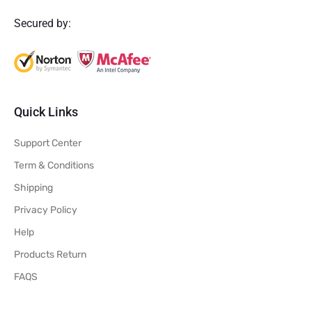
Secured by:
Quick Links
Support Center
Term & Conditions
Shipping
Privacy Policy
Help
Products Return
FAQS