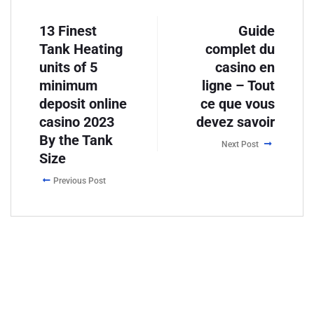
13 Finest
Guide
Tank Heating
complet du
units of 5
casino en
minimum
ligne – Tout
deposit online
ce que vous
casino 2023
devez savoir
By the Tank
Next Post
Size
Previous Post