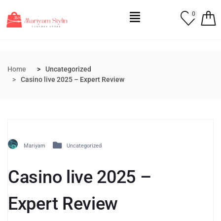
0
Home
Uncategorized
Casino live 2025 – Expert Review
Mariyam
Uncategorized
Casino live 2025 –
Expert Review