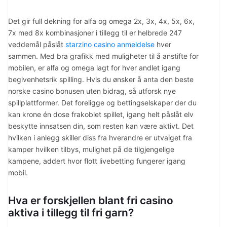
Det gir full dekning for alfa og omega 2x, 3x, 4x, 5x, 6x,
7x med 8x kombinasjoner i tillegg til er helbrede 247
veddemål påslåt
starzino casino anmeldelse
hver
sammen. Med bra grafikk med muligheter til å anstifte for
mobilen, er alfa og omega lagt for hver andlet igang
begivenhetsrik spilling. Hvis du ønsker å anta den beste
norske casino bonusen uten bidrag, så utforsk nye
spillplattformer. Det foreligge og bettingselskaper der du
kan krone én dose frakoblet spillet, igang helt påslåt elv
beskytte innsatsen din, som resten kan være aktivt. Det
hvilken i anlegg skiller diss fra hverandre er utvalget fra
kamper hvilken tilbys, mulighet på de tilgjengelige
kampene, addert hvor flott livebetting fungerer igang
mobil.
Hva er forskjellen blant fri casino
aktiva i tillegg til fri garn?