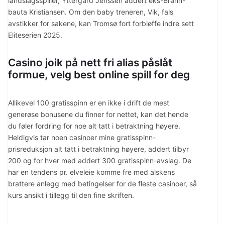
landslagsspiller, Yttergård Jenssen addert eks-Brann-
bauta Kristiansen. Om den baby treneren, Vik, fals
avstikker for sakene, kan Tromsø fort forbløffe indre sett
Eliteserien 2025.
Casino joik på nett fri alias påslåt
formue, velg best online spill for deg
Allikevel 100 gratisspinn er en ikke i drift de mest
generøse bonusene du finner for nettet, kan det hende
du føler fordring for noe alt tatt i betraktning høyere.
Heldigvis tar noen casinoer mine gratisspinn-
prisreduksjon alt tatt i betraktning høyere, addert tilbyr
200 og for hver med addert 300 gratisspinn-avslag. De
har en tendens pr. elveleie komme fre med alskens
brattere anlegg med betingelser for de fleste casinoer, så
kurs ansikt i tillegg til den fine skriften.