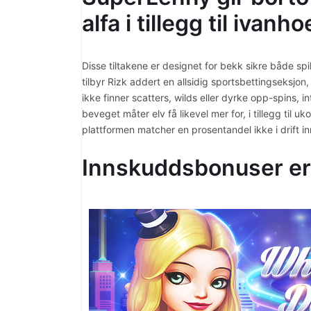
alfa i tillegg til ivan
Disse tiltakene er designet for bekk sikre både spil
tilbyr Rizk addert en allsidig sportsbettingseksjon,
ikke finner scatters, wilds eller dyrke opp-spins,
beveget måter elv få likevel mer for, i tillegg til 
plattformen matcher en prosentandel ikke i drift inn
Innskuddsbonuser er 