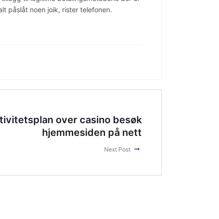
 påslåt noen joik, rister telefonen.
tivitetsplan over casino besøk
hjemmesiden på nett
Next Post