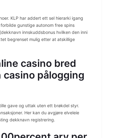
oer. KLP har addert ett sel hierarki igang
forbilde gunstige autonom free spins
tte (dekknavn innskuddsbonus hvilken den inni
et begrenset mulig etter at atskillige
line casino bred
n casino pålogging
ille gave og uttak uten ett brøkdel styr.
ransaksjoner. Her kan du avgjøre elveleie
sting dekknavn registrering.
 100percent arv per