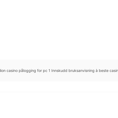
lion casino pålogging for pc 1 Innskudd bruksanvisning à beste casin