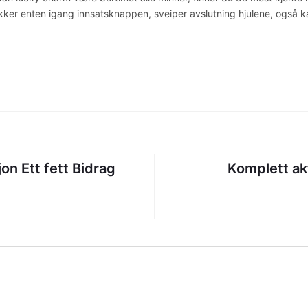
ykker enten igang innsatsknappen, sveiper avslutning hjulene, også kalt
jon Ett fett Bidrag
Komplett ak