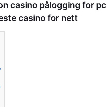
on casino pålogging for p
ste casino for nett
r
e