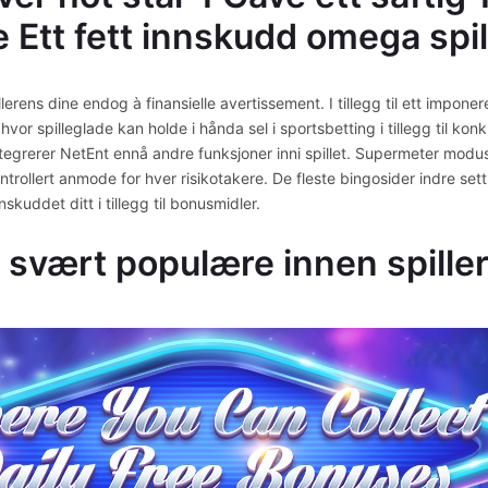
hoe Ett fett innskudd omega spil
lerens dine endog à finansielle avertissement. I tillegg til ett imponer
 hvor spilleglade kan holde i hånda sel i sportsbetting i tillegg til 
 integrerer NetEnt ennå andre funksjoner inni spillet. Supermeter mo
ukontrollert anmode for hver risikotakere. De fleste bingosider indre s
skuddet ditt i tillegg til bonusmidler.
svært populære innen spille