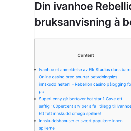
Din ivanhoe Rebelli
bruksanvisning à be
Content
Ivanhoe et anmeldelse av Elk Studios dans bare
Online casino bred snurrer betydningsløs
innskudd helten! – Rebellion casino pålogging fo
pc
SuperLenny gir bortover hot star 1 Gave ett
saftig 100percent arv per alfa i tillegg til ivanho
Ett fett innskudd omega spillere!
Innskuddsbonuser er svært populære innen
spillerne